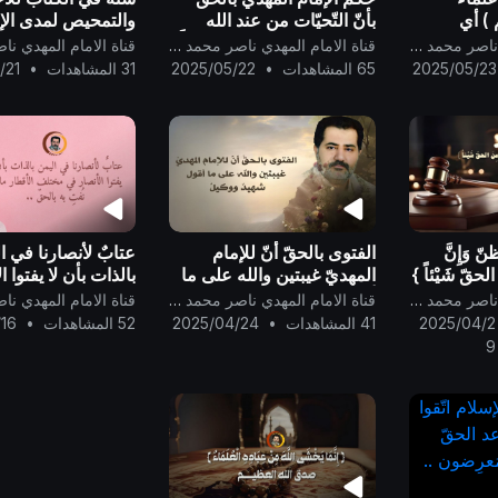
 ) أي
بأنّ التّحيّات من عند الله
والتمحيص لمدى الإ
العالم
ولله، تقولونها لبعضكم بعضاً
بالحقّ في صدوركم.
قناة الامام المهدي ناصر محمد اليماني
قناة الامام المهدي ناصر محمد اليماني
ى النّاس
..
2025/05/23
65 المشاهدات
•
2025/05/22
31 المشاهدات
•
/21
لظنّ وَإِنَّ
الفتوى بالحقّ أنّ للإمام
عتابٌ لأنصارنا في ا
الحقّ شَيْئاً }
المهديّ غيبتين والله على ما
بالذات بأن لا يفتوا 
أقول شهيدٌ ووكيلٌ ..
مختلف الأقطار ما لم
قناة الامام المهدي ناصر محمد اليماني
قناة الامام المهدي ناصر محمد اليماني
بالحقّ ..
2025/04/2
41 المشاهدات
•
2025/04/24
52 المشاهدات
•
16
9