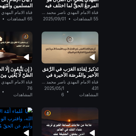
المرجعُ الحقُّ لما اختلف فيه
المسلمين وأمّتِهم
عُلماء الحديث..
جَعلكم أمّةً وسطَ 
قناة الامام المهدي ناصر محمد اليماني
لتكونوا شُهداء عل
55 المشاهدات
•
2025/09/01
65 المشاهدات
•
مِن بعد التّبليغ ..
تَذكيرٌ لِقادَة العَرَب في الرَّمَق
{ إِن يَتَّبِعُونَ إِلَّا ا
الأخير والفُرصَة الأخيرة في
الظنّ لَا يُغْنِي مِنَ 
القِّمَّةِ العَرَبيَّة المُقبِلة في
صدق الله العظيم
قناة الامام المهدي ناصر محمد اليماني
العِراق..
76
2025/05/1
431
•
•
المشاهدات
6
المشاهدات