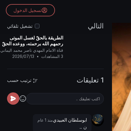
تسجيل الدخول
التالي
تشغيل تلقائي
الطريقة بالحقّ لغسل الموتى
رحمهم الله برحمته، ووعده الحقّ
وهو أرحم الراحمين ..
قناة الامام المهدي ناصر محمد اليماني
3 المشاهدات
•
2026/07/13
1 تعليقات
ترتيب حسب
ابوسلطان العبيدي
منذ 1 عام
ن ..