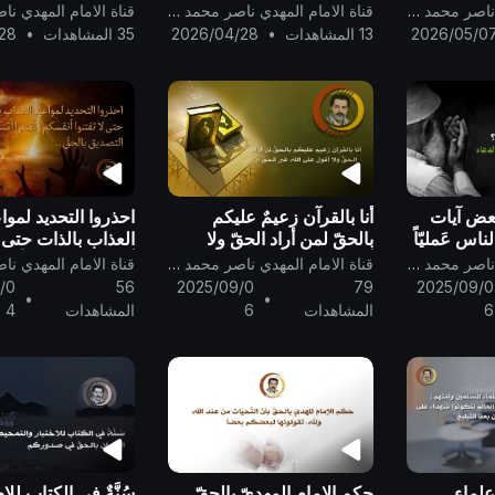
الرّحيم: {ثُمَّ أَوْرَثْنَا الْكِتَابَ
قناة الامام المهدي ناصر محمد اليماني
قناة الامام المهدي ناصر محمد اليماني
الَّذِينَ اصْطَفَيْنَا مِنْ عِبَادِنَا ۖ....}
2026/05/0
13 المشاهدات
•
2026/04/28
35 المشاهدات
•
28
لبعض آيات
أنا بالقرآن زعيمٌ عليكم
احذروا التحديد لموا
ناس عَمليّاً
بالحقّ لمن أراد الحقّ ولا
العذاب بالذات حتى لا
أقول على الله غير الحقّ ..
أنفسكم وتفتنوا أمّ
قناة الامام المهدي ناصر محمد اليماني
قناة الامام المهدي ناصر محمد اليماني
التصديق بالحقّ ..
/0
56
2025/09/0
79
2025/09/0
•
•
6
المشاهدات
6
المشاهدات
4
علماء
حكم الإمام المهديّ بالحقّ
سُنَّةٌ في الكتاب للا