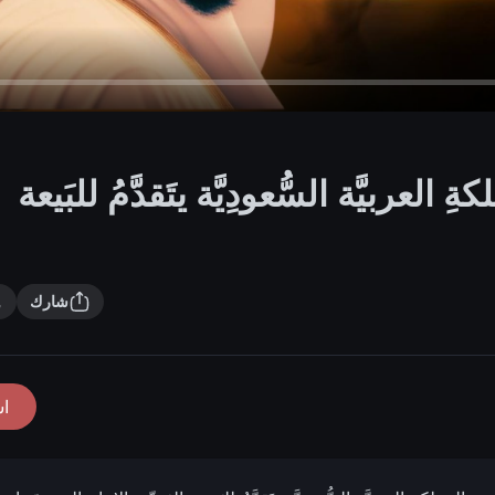
ةِ العربيَّة السُّعودِيَّة يتَقدَّمُ للبَيعة
شارك
ا