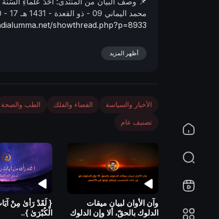
📌 وصف البیان من المنتدى:
أحَدُ عُلماءِ السُّنة م
n
محمد اليماني
09 - ذو القعدة - 1431 هـ
17 - 10 - 2010 مـ
ahdialumma.net/showthread.php?p=8933
أظهر المزيد
الأخبار والسياسة
الفضاء والفلك
الطب والصحة
تصنيف عام
وآن الأوان لبيان ميقات
{ لَقَدْ رَ‌أَىٰ مِنْ آيَاتِ
الدلوك بالحقّ، ألا وإن الدلوك
الْكُبْرَ‌ىٰ }..