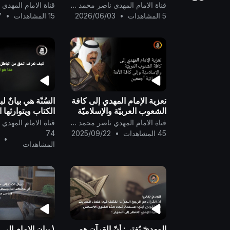
هو في ذات الشمس فيتغيّر
قناة الامام المهدي ناصر محمد اليماني
لونها إلى الأصفر ..
5 المشاهدات
•
2026/06/03
15 المشاهدات
•
7
تعزية الإمام المهدي إلى كافة
السُنّة هي بيانٌ 
الشعوب العربيّة والإسلاميّة
الكتاب ويتوارثها ال
وإلى كافة الأمّة الإنسانيّة
..
قناة الامام المهدي ناصر محمد اليماني
أجمعين ..
45 المشاهدات
•
2025/09/22
74
•
المشاهدات
المهديّ يُفتي: أنّ القرآن هو
( بيان الإمام إلى 