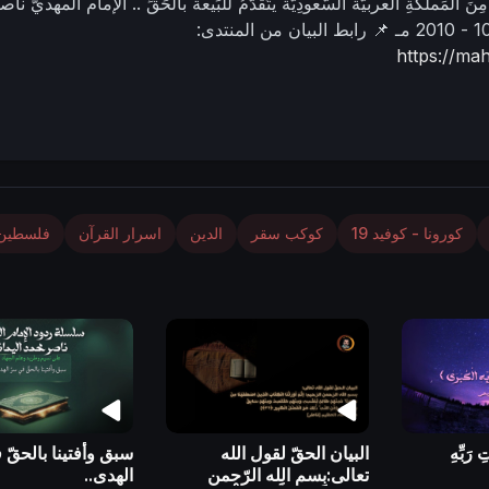
ِنَ المَملكةِ العربيَّة السُّعودِيَّة يتَقدَّمُ للبَيعة بالحَقِّ ..
الإمام المهديّ ناص
📌 رابط البيان من المنتدى:
https://m
كورونا - كوفيد 19
كوكب سقر
الدين
اسرار القرآن
فلسطين
 رَ‌بِّهِ
البيان الحقّ لقول الله
سبق وأفتينا بالحقّ 
تعالى:بِسمِ الله الرّحمنِ
الهدى..