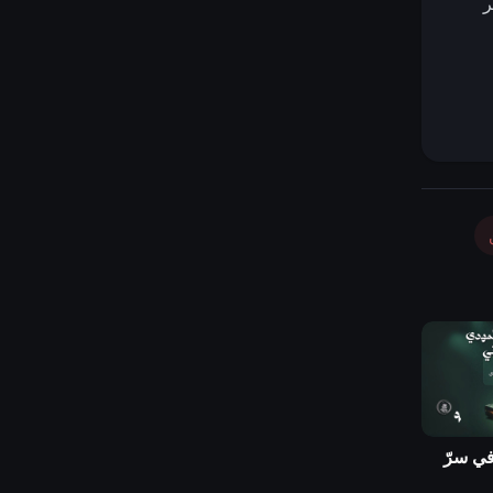
ر
في سرّ