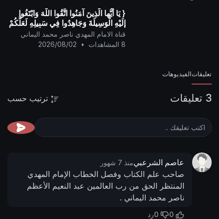
{ يَا أيُّها الَّذِينَ آمَنُوا اتَّقُوا اللَّهَ وَابْتَغُوا
إِلَيْهِ الْوَسِيلَةَ وَجَاهِدُوا فِي سَبِيلِهِ لَعَلَّكُمْ
تُفْلِحُونَ }
قناة الامام المهدي ناصر محمد اليماني
8 المشاهدات
•
2026/08/02
تعليقات
الفيديوهات
3 تعليقات
ترتيب حسب
عاصم الشرعبي
منذ 7 شهور
صاحب علم الكتاب وفصل الخطاب الإمام المهدي
المنتظر الحق من رب العالمين عبد النعيم الأعظم
ناصر محمد اليماني .
0
0
رد