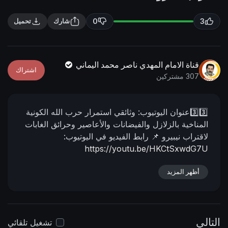
n
f
g
u
0
3
شارك
تحميل
s
l
l
s
قناة الامام المهدي ناصر محمد اليماني
اشتراك
c
307 مشتركين
r
e
3️⃣3️⃣عنوان اليوتيوب:
وثائقي استمرار حرب الله الكونية
e
المناخية بالزلازل والفيضانات والأعاصير وحرائق الغابات
n
لاقتراب نيبيرو
📌 رابط الفيديو في اليوتيوب:
https://youtu.be/HKCtSxwdG7U
أظهر المزيد
التالي
تشغيل تلقائي