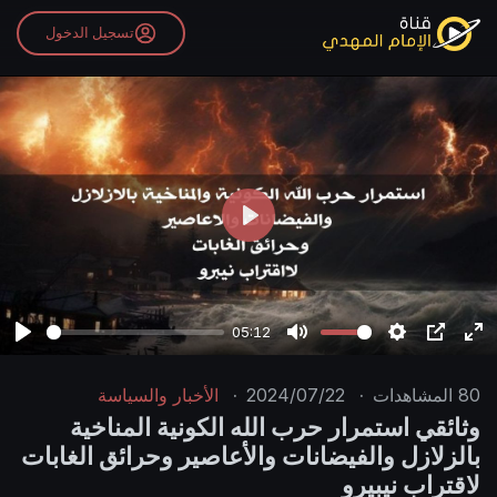
تسجيل الدخول
P
l
a
y
05:12
P
M
S
P
E
l
u
e
I
n
80
المشاهدات
·
2024/07/22
·
الأخبار والسياسة
a
t
t
P
t
وثائقي استمرار حرب الله الكونية المناخية
y
e
t
e
بالزلازل والفيضانات والأعاصير وحرائق الغابات
i
r
لاقتراب نيبيرو