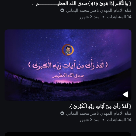
{ وَالنَّجْمِ إِذَا هَوَىٰ ﴿١﴾ }صدق الله العظيــــــــــــم ..
قناة الامام المهدي ناصر محمد اليماني
14 المشاهدات
•
منذ 3 شهور
{ لَقَدْ رَ‌أَىٰ مِنْ آيَاتِ رَ‌بِّهِ الْكُبْرَ‌ىٰ }..
قناة الامام المهدي ناصر محمد اليماني
14 المشاهدات
•
منذ 3 شهور