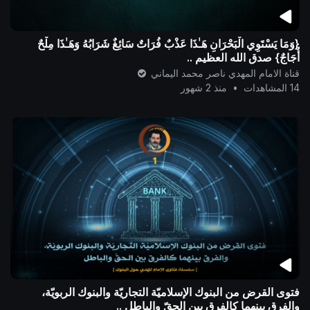
{وَمَا يَسْتَوِي الْبَحْرَانِ هَـٰذَا عَذْبٌ فُرَاتٌ سَائِغٌ شَرَابُهُ وَهَـٰذَا مِلْحٌ
أُجَاجٌ} صدق الله العظيم ..
قناة الامام المهدي ناصر محمد اليماني
14 المشاهدات
•
منذ 2 شهور
فتوى القرض من البنوك الإسلاميّة التجاريّة والبنوك الربويّة،
والفرق بينهما كالفرق بين الحقّ والباطل ..