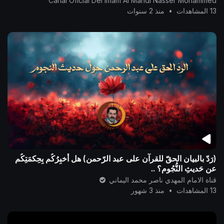
Canal Oficial Del Imam Al Mahdi Nasser Mohammed
13 المشاهدات
•
منذ 2 سنوات
(رَدّ بالبيان الحقّ للقرآن على عبد الرّحمن) هل أُخبِرُكُم بِحِكمَتِكُم
عن حَديثِ النُّجُوم؟ ..
قناة الامام المهدي ناصر محمد اليماني
13 المشاهدات
•
منذ 3 شهور