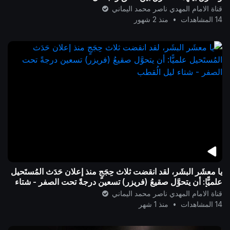
قناة الامام المهدي ناصر محمد اليماني
14 المشاهدات
•
منذ 2 شهور
يا معشَر البشَر، لقد انقضت ثلاث حِجَجٍ منذ إعلان حَدَث المُستَحيل
علميًّا: أن يتحوَّل صقيعُ (فريزر) تسعين درجةً تحت الصفر - شتاء
ليل الُقطب
قناة الامام المهدي ناصر محمد اليماني
14 المشاهدات
•
منذ 1 شهر