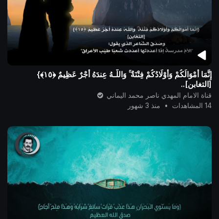
إِنَّمَا أَمْوَالُكُمْ وَأَوْلَادُكُمْ فِتْنَةٌ ۚ وَاللَّـهُ عِندَهُ أَجْرٌ عَظِيمٌ ﴿١٥﴾}
[التغابن]..
قناة الامام المهدي ناصر محمد اليماني
14 المشاهدات
•
منذ 3 شهور