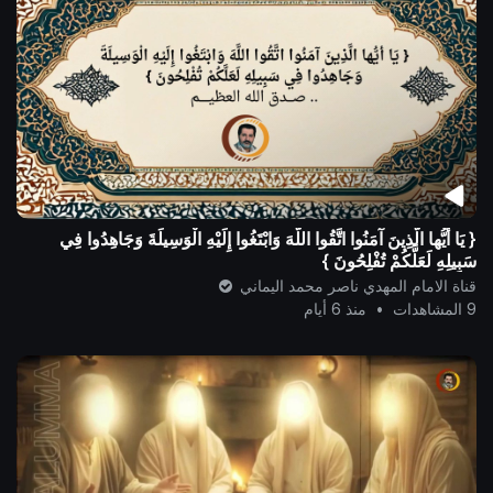
{ يَا أيُّها الَّذِينَ آمَنُوا اتَّقُوا اللَّهَ وَابْتَغُوا إِلَيْهِ الْوَسِيلَةَ وَجَاهِدُوا فِي
سَبِيلِهِ لَعَلَّكُمْ تُفْلِحُونَ }
قناة الامام المهدي ناصر محمد اليماني
9 المشاهدات
•
منذ 6 أيام