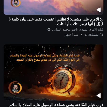
ردّ الامام على مشبب: لا تظنني اعتمدت فقط على بيان كلمة {
قَلِيْل } أنها ترمز لثلاث أو الثلث..
قناة الامام المهدي ناصر محمد اليماني
12 المشاهدات
•
منذ 1 شهر
قرب قيام السّاعة، ونفي شفاعة الرسول عليه الصلاة والسلام ..