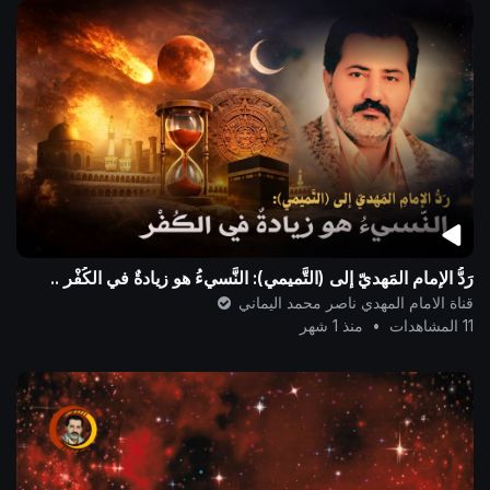
رَدُّ الإمامِ المَهديّ إلى (التَّميمي): النَّسيءُ هو زيادةٌ في الكُفْر ..
قناة الامام المهدي ناصر محمد اليماني
11 المشاهدات
•
منذ 1 شهر