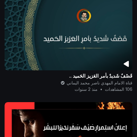
قَصْفٌ شَديدٌ بأمرِ العَزيز الحَميد ..
قناة الامام المهدي ناصر محمد اليماني
106 المشاهدات
•
منذ 2 سنوات