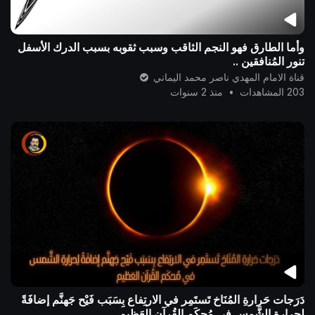
وأما الطارق فهو النجم الثاقب وسبب ثقوبه بسبب الدرك الأسفل
تنور المُنافقين ..
قناة الامام المهدي ناصر محمد اليماني
203 المشاهدات
•
منذ 2 سنوات
دَرَجات حَرارةِ المُنَاخ تَستَمِر في الارتِفاع بِسَبَب فَيْح جَهنَّم إضافَةً
لِحرارةِ الشَّمس في مُحكَم القُرآن العَظيم ..