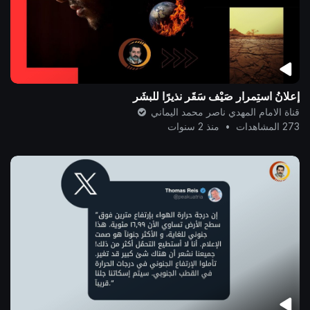
إعلانُ استِمرارِ صَيْف سَقَر نذيرًا للبشَر
قناة الامام المهدي ناصر محمد اليماني
273 المشاهدات
•
منذ 2 سنوات