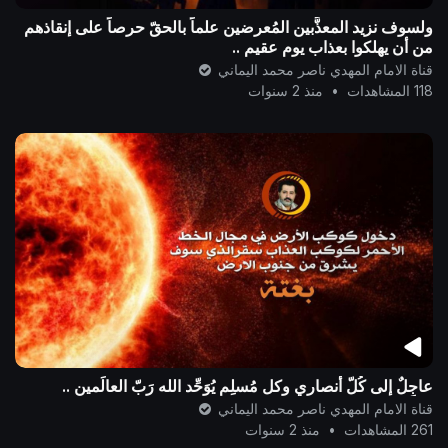
ولسوف نزيد المعذَّبين المُعرضين علماً بالحقّ حرصاً على إنقاذهم
من أن يهلكوا بعذاب يومٍ عقيمٍ ..
قناة الامام المهدي ناصر محمد اليماني
118 المشاهدات
•
منذ 2 سنوات
عاجِلٌ إلى كُلّ أنصاري وكل مُسلِم يُوَحِّد الله رَبّ العالَمين ..
قناة الامام المهدي ناصر محمد اليماني
261 المشاهدات
•
منذ 2 سنوات