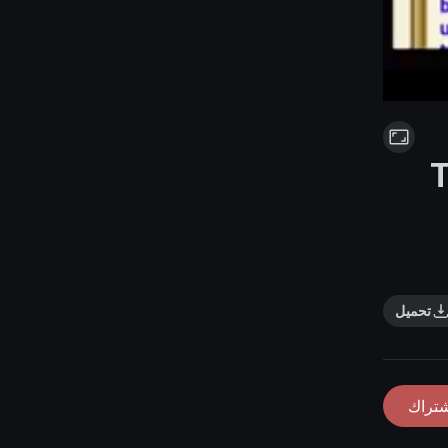
T
تحميل
شتراك