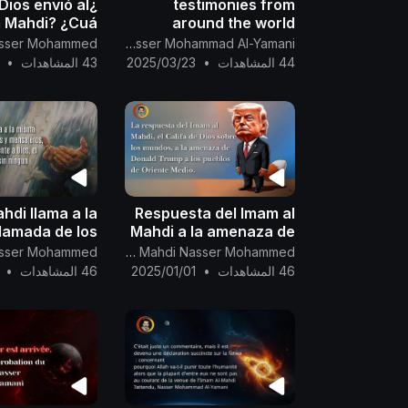
 Dios envió al
testimonies from
 Mahdi? ¿Cuá
around the world
regarding the
The English Channel Of Al-Mahdi Nasser Mohammad Al-Yamani
prematurely full moon,
44 المشاهدات
•
2025/03/23
43 المشاهدات
•
as evidence of the
event of the Full Moon
sign of Imam Al-Mahdi
ahdi llama a la
Respuesta del Imam al
lamada de los
Mahdi a la amenaza de
y mensajeros,
Donald Trump a los
Canal Oficial Del Imam Al Mahdi Nasser Mohammed
que es adorar
pueblos de Oriente
46 المشاهدات
•
2025/01/01
46 المشاهدات
•
mente a Dios...
Medio.