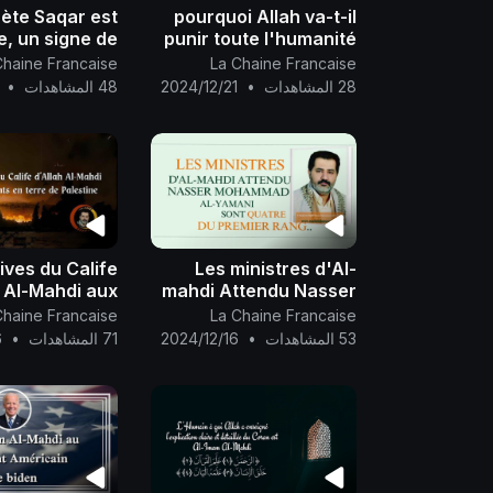
nète Saqar est
pourquoi Allah va-t-il
e, un signe de
punir toute l'humanité
tion du Mahdi
eux ne sont pas au
Chaine Francaise
La Chaine Francaise
ttendu Nasser
courant de la venue Al-
28 المشاهدات
•
2024/12/21
48 المشاهدات
•
d al-Yamani..
Mahdi
ives du Calife
Les ministres d'Al-
h Al-Mahdi aux
mahdi Attendu Nasser
ants en terre
Mohammad Al-Yamani
Chaine Francaise
La Chaine Francaise
de Palestine..
sont quatre du premier
53 المشاهدات
•
2024/12/16
71 المشاهدات
•
6
rang..