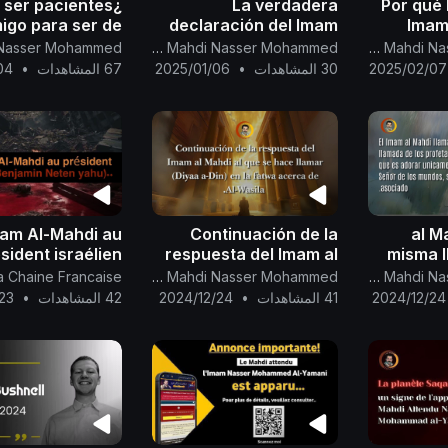
s ser pacientes
La verdadera
¿Por qué
igo para ser de
declaración del Imam
Imam
los siervos más
Mahdi sobre la tierra
Canal Oficial Del Imam Al Mahdi Nasser Mohammed
Canal Oficial Del Imam Al Mahdi Nasser Mohammed
canos a Dios el
de la resurrección....
2025/02/07
30 المشاهدات
•
2025/01/06
67 المشاهدات
•
04
Misericordioso?
ración del Imam
 sobre el indult
mam Al-Mahdi au
Continuación de la
al M
sident israélien
respuesta del Imam al
misma l
Benjamin Neten
Mahdi al que se hace
profetas 
a Chaine Francaise
Canal Oficial Del Imam Al Mahdi Nasser Mohammed
Canal Oficial Del Imam Al Mahdi Nasser Mohammed
yahu*)..
llamar (Diyaa a-Din) en
2024/12/24
41 المشاهدات
•
2024/12/24
42 المشاهدات
•
23
la fatwa acerca de Al-
unica
Wasila.