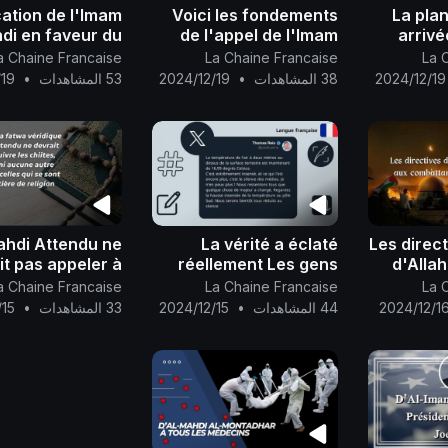
ation de l'Imam
Voici les fondements
La pla
di en faveur du
de l'appel de l'Imam
arrivé
américain (celui
Nasser Mohammad Al-
l'approba
a Chaine Francaise
La Chaine Francaise
La 
st immolé par le
Yamani et de sa vision
A
2024/12/19
38 المشاهدات
•
2024/12/19
53 المشاهدات
•
/19
) pour qu'il soit
Mohamma
rétribué par
ahdi Attendu ne
La vérité a éclaté
Les direct
it pas appeler à
réellement Les gens
d'Alla
es chiites, ni les
commencent à
combatt
a Chaine Francaise
La Chaine Francaise
La 
nites ni aucune
ressentir les
2024/12/1
44 المشاهدات
•
2024/12/15
33 المشاهدات
•
/15
autre
changements que le
Mahdi a annoncé