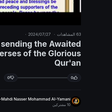
63
المشاهدات
·
2024/07/27
·
f sending the Awaited
M
S
u
e
erses of the Glorious
t
t
Qur'an
e
t
i
n
0
0
g
s
Al-Mahdi Nasser Mohammad Al-Yamani
10 مشتركين