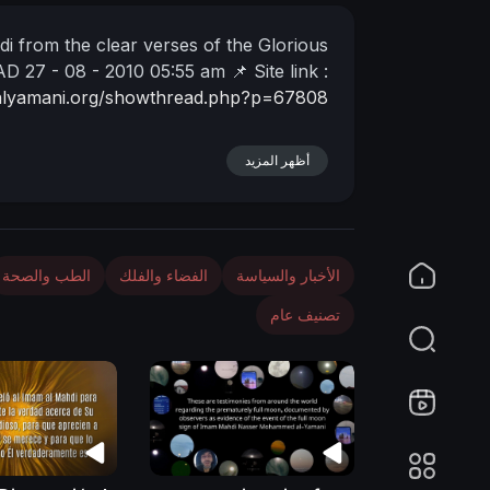
i from the clear verses of the Glorious
AD 27 - 08 - 2010
05:55 am
📌 Site link :
-alyamani.org/showthread.php?p=67808
أظهر المزيد
الأخبار والسياسة
الفضاء والفلك
الطب والصحة
تصنيف عام