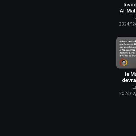
Invoc
Al-Mah
pilote 
L
qui s'e
2024/12
feu
le M
devra
suivre l
L
sun
2024/12