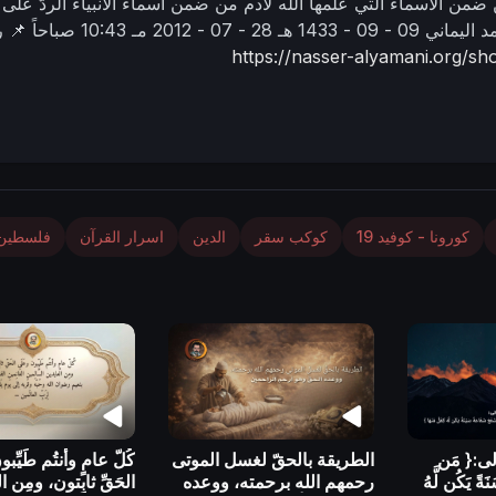
ن ضمن الاسماء التي علّمها الله لآدم من ضمن أسماء الأنبياء
الردُّ على
د اليماني
09 - 09 - 1433 هـ
28 - 07 - 2012 مـ
10:43 صباحاً
📌 ر
https://nasser-alyamani.org/
كورونا - كوفيد 19
كوكب سقر
الدين
اسرار القرآن
فلسطين
لى:{ مَن
الطريقة بالحقّ لغسل الموتى
كُلّ عامٍ وأنتُم طَيِّب
ةً يَكُن لَّهُ
رحمهم الله برحمته، ووعده
الحَقِّ ثابِتون، ومِن 