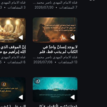
نَصِيبٌ مِّنْهَا ۖ وَمَن 
قناة الامام المهدي ناصر محمد اليماني
شَفَاعَةً سَيِّئَةً يَكُن
7 المشاهدات
•
2026/07/30
3 المشاهدات
•
13
لا يوجد إنسانٌ واحدٌ في
إنّ الموقف الذي 
الكتاب لم يذنب قط، فلم
الله إبراهيم مع ض
يجعل الله البرهانَ في
يأكلون شبيهٌ بموا
قناة الامام المهدي ناصر محمد اليماني
العصمة! فلا معصوم من
الخفيّة..
13 المشاهدات
•
2026/07/08
8 المشاهدات
•
5
الخطأ والذنوب إلا الله وحده
..
{وَمَا يَسْتَوِي الْبَحْرَانِ هَـٰذَا
الرد على ( مُشبب