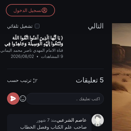
تسجيل الدخول
التالي
تشغيل تلقائي
{ يَا أيُّها الَّذِينَ آمَنُوا اتَّقُوا اللَّهَ
وَابْتَغُوا إِلَيْهِ الْوَسِيلَةَ وَجَاهِدُوا فِي
سَبِيلِهِ لَعَلَّكُمْ تُفْلِحُونَ }
قناة الامام المهدي ناصر محمد اليماني
9 المشاهدات
•
2026/08/02
5 تعليقات
ترتيب حسب
عاصم الشرعبي
منذ 7 شهور
صاحب علم الكتاب وفصل الخطاب