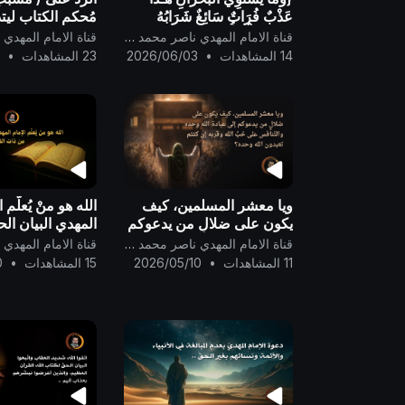
عَذْبٌ فُرَاتٌ سَائِغٌ شَرَابُهُ
مُحكم الكتاب ليتذ
وَهَـٰذَا مِلْحٌ أُجَاجٌ} صدق الله
الألباب ..
قناة الامام المهدي ناصر محمد اليماني
العظيم ..
14 المشاهدات
•
2026/06/03
23 المشاهدات
•
5
ويا معشر المسلمين، كيف
الله هو منْ يُعلّم ا
يكون على ضلالٍ من يدعوكم
المهدي البيان ال
إلى عبادة الله وحده
من ذات القرآن ..
قناة الامام المهدي ناصر محمد اليماني
والتّنافس على حُبِّ الله
11 المشاهدات
•
2026/05/10
15 المشاهدات
•
0
وقربه إن كنتم تعبدون الله
وحده؟