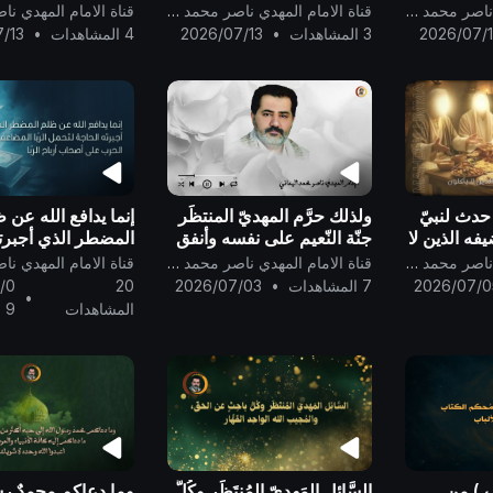
يَشْفَعْ
الحقّ وهو أرحم الراحمين ..
السَّالِمين الغَانِمين 
قناة الامام المهدي ناصر محمد اليماني
قناة الامام المهدي ناصر محمد اليماني
 لَّهُ كِفْلٌ م
بنعيم رضوان الله وحُ
2026/07/
3 المشاهدات
•
2026/07/13
4 المشاهدات
•
/13
وقُربه إلى يَوم يَقو
حدث لنبيّ
ولذلك حرَّم المهديّ المنتظَر
إنما يدافع الله عن 
يفه الذين لا
جنّة النّعيم على نفسه وأنفق
المضطر الذي أجبرت
قف الكاميرا
درجته فيها لجدّه محمد
لتحمل الرّبا المضا
قناة الامام المهدي ناصر محمد اليماني
قناة الامام المهدي ناصر محمد اليماني
رسول الله..
الحرب على أصحاب 
2026/07/0
7 المشاهدات
•
2026/07/03
20
/0
•
الرّبا ..
المشاهدات
9
 ) من
السَّائِل المَهديّ المُنتَظَر وكُلُّ
وما دعاكم محمدٌ ر