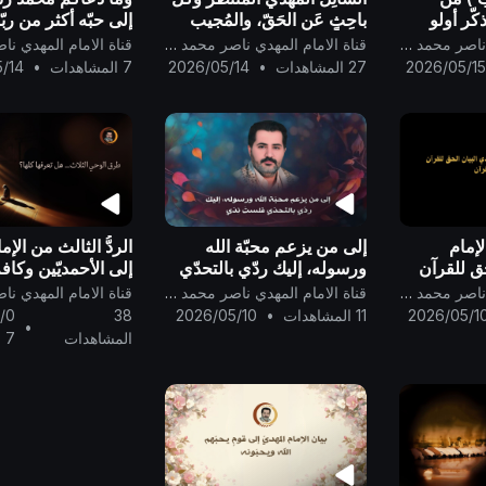
كّر أولو
باحِثٍ عَن الحَقّ، والمُجيب
إلى حبّه أكثر من ربّ
الله الواحِد القَهَّار ..
دعاكم إلى ما دعاكم
قناة الامام المهدي ناصر محمد اليماني
قناة الامام المهدي ناصر محمد اليماني
كافة الأنبياء والمر
2026/05/1
27 المشاهدات
•
2026/05/14
7 المشاهدات
•
/14
أن:اعبدوا الله وحده
..
لإمام
إلى من يزعم محبّة الله
الردُّ الثالث من الإم
حق للقرآن
ورسوله، إليك ردّي بالتحدّي
إلى الأحمديّين وكاف
فلستَ نِدّي ..
المسلمين والنّصار
قناة الامام المهدي ناصر محمد اليماني
قناة الامام المهدي ناصر محمد اليماني
أجمعين ..
2026/05/1
11 المشاهدات
•
2026/05/10
38
/0
•
المشاهدات
7