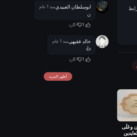
ابوسلطان العبيدي
منذ 1 عام
ابط
ن
0
1
رد
خالد فقيهي
منذ 1 عام
👍
0
1
رد
أظهر المزيد
ون وعَلَى
العايدين