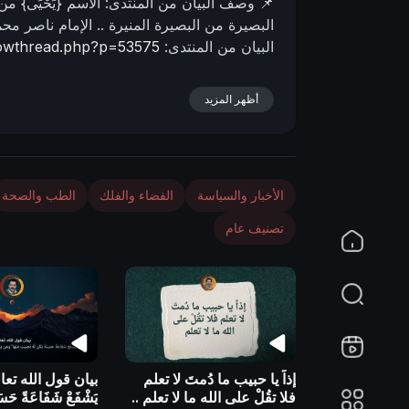
📌 وصف البیان من المنتدى:
الاسم {يَحْيَى} م
n
البصيرة من البصيرة المنيرة ..
الإمام ناصر محم
البيان من المنتدى:
showthread.php?p=53575
أظهر المزيد
الأخبار والسياسة
الفضاء والفلك
الطب والصحة
تصنيف عام
إذاً يا حبيب ما دُمتَ لا تعلم
بيان قول الله تعا
فلا تقُلْ على الله ما لا تعلم ..
يَشْفَعْ شَفَاعَةً حَسَنَ