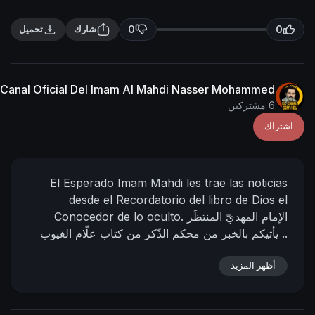
n
f
g
u
0
0
شارك
تحميل
s
l
l
s
Canal Oficial Del Imam Al Mahdi Nasser Mohammed
c
6 مشتركين
r
اشتراك
e
e
n
El Esperado Imam Mahdi les trae las noticias
desde el Recordatorio del libro de Dios el
الإمام المهديّ المنتظَر
Conocedor de lo oculto.
يأتيكم بالخبر من محكم الذّكر من كتاب علّام الغيوب ..
El Califa de Dios y su siervo;
el Imám Al Mahdi
أظهر المزيد
9 - 02 - 1433
Nasser Mohammad Al-Yemeni
D.H.
03 - 01 - 2012 D.C
Hora: 05:39
(Según el
📌 رابط البيان في
calendario oficial de la Meca)