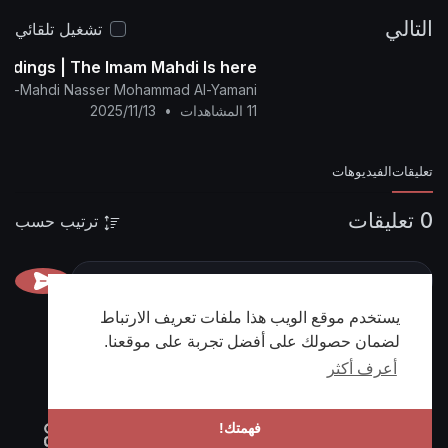
https://nasser-
المنتدى:
التالي
alyamani.org/sh....owthread.php?p=44560
تشغيل تلقائي
Tidings | The Imam Mahdi Is here
f Al-Mahdi Nasser Mohammad Al-Yamani
11 المشاهدات
•
2025/11/13
تعليقات
الفيديوهات
0 تعليقات
ترتيب حسب
يستخدم موقع الويب هذا ملفات تعريف الارتباط
لضمان حصولك على أفضل تجربة على موقعنا.
أعرف أكثر
فهمتك!