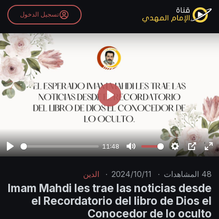
تسجيل الدخول
P
l
a
y
11:48
P
M
S
P
E
l
u
e
I
n
48
المشاهدات
·
2024/10/11
·
الدين
a
t
t
P
t
Imam Mahdi les trae las noticias desde
y
e
t
e
el Recordatorio del libro de Dios el
i
r
Conocedor de lo oculto