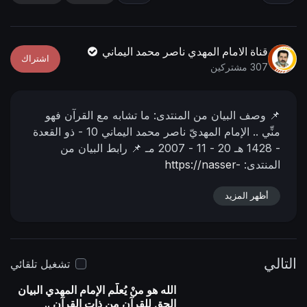
n
f
g
u
s
l
قناة الامام المهدي ناصر محمد اليماني
اشتراك
l
307 مشتركين
s
c
📌 وصف البیان من المنتدى:
ما تشابه مع القرآن فهو
r
منِّي ..
الإمام المهديّ ناصر محمد اليماني
10 - ذو القعدة
e
- 1428 هـ
20 - 11 - 2007 مـ
📌 رابط البيان من
e
المنتدى:
https://nasser-
n
alyamani.org/showthread.php?p=4043
أظهر المزيد
التالي
تشغيل تلقائي
الله هو منْ يُعلّم الإمام المهدي البيان
الحق للقرآن من ذات القرآن ..