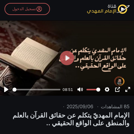
تسجيل الدخول
P
l
a
y
08:51
P
M
S
P
E
l
u
e
I
n
85
المشاهدات
·
2025/09/06
·
a
t
t
P
t
الإمام المهديّ يتكلم عن حقائق القرآن بالعلم
y
e
t
e
والمنطق على الواقع الحقيقي ..
i
r