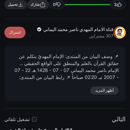
n
f
0
3
شارك
تحميل
g
u
s
l
l
قناة الامام المهدي ناصر محمد اليماني
اشتراك
s
307 مشتركين
c
r
📌 وصف البیان من المنتدى:
الإمام المهديّ يتكلم عن
e
حقائق القرآن بالعلم والمنطق على الواقع الحقيقي ..
e
الإمام ناصر محمد اليماني
07 - 07 - 1428 هـ
22 - 07
n
- 2007 مـ
02:20 صباحاً
📌 رابط البيان من المنتدى:
https://nasser-alyamani.org/showthread.php?
p=52081
أظهر المزيد
التالي
تشغيل تلقائي