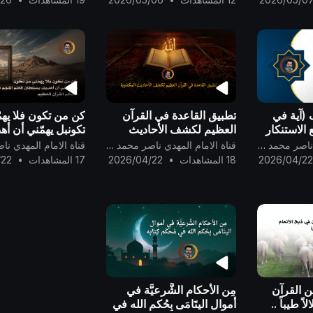
ف (آية في
تطبيق القاعدة في القرآن
كن من تكون فلا يهم
 الاستنكار
العظيم لكشف الأحاديث
تكونبل يهمّني أن أه
ر، يا قادة
المكذوبة ..
بسلطان العلم المل
قناة الامام المهدي ناصر محمد اليماني
قناة الامام المهدي ناصر محمد اليماني
يار؟!
مُحكم القرآن العظيم
2026/04/2
18 المشاهدات
•
2026/04/22
17 المشاهدات
•
/22
ن القرآن
مِن الأحكام الشَّرعيَّة في
ً طيباً ..
أموال اليتَامَى بِحُكم الله في