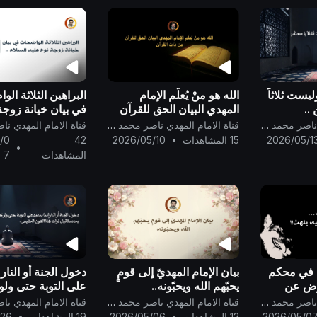
ست ثلاثاً
الله هو منْ يُعلّم الإمام
البراهين الثلاثة ال
 ..
المهدي البيان الحق للقرآن
في بيان خيانة زوجة
من ذات القرآن ..
السلام ..
قناة الامام المهدي ناصر محمد اليماني
قناة الامام المهدي ناصر محمد اليماني
2026/05/1
15 المشاهدات
•
2026/05/10
42
/0
•
المشاهدات
7
 في محكم
بيان الإمام المهديّ إلى قومٍ
دخول الجنة أو النار 
رض عن
يحبّهم الله ويحبّونه..
على التوبة حتى ولو
آيات الكتاب،
ذنوبه بعدد مثاقيل ذ
قناة الامام المهدي ناصر محمد اليماني
قناة الامام المهدي ناصر محمد اليماني
اب ؟
الكون العظيم..
2026/05/0
12 المشاهدات
•
2026/05/06
19 المشاهدات
•
/26