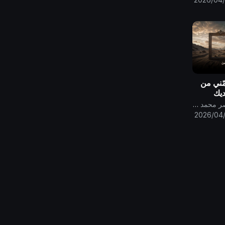
ّني من
ديك
جم من
قناة الامام المهدي ناصر محمد اليماني
 ..
2026/04