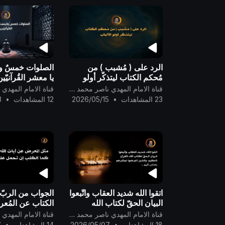
الرد على ( مُشبب ) من
الصلوات خمسٌ ولي
مُحكم الكتاب ليتذكّر أولو
يا معشر القُرآنيّين
الألباب ..
قناة الامام المهدي ناصر محمد اليماني
23 المشاهدات
•
2026/05/15
12 المشاهدات
•
3
اتقوا الله شديد العقاب واتّبعوا
الجواب من الربّ
البيان الحقّ لكتاب الله
الكتاب عن المُع
القرآن العظيم، والذين
الدعوة إلى اتّباع 
قناة الامام المهدي ناصر محمد اليماني
أعرضوا نبشّرهم بعذاب أليم
فما مثَله في الكت
18 المشاهدات
•
2026/05/07
14 المشاهدات
•
7