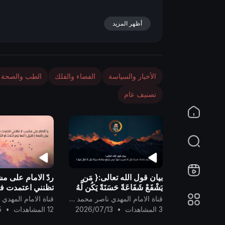
n
أظهر المزيد
الأخبار والسياسة
الفضاء والفلك
الطب والصحة
تصنيف عام
بيان قول الله تعالى:{ مَن
ردّ الامام على مش
يَشْفَعْ شَفَاعَةً حَسَنَةً يَكُن لَّهُ
تظنني اعتمدت ف
نَصِيبٌ مِّنْهَا ۖ وَمَن يَشْفَعْ
بيان كلمة { قَلِيْل
قناة الامام المهدي ناصر محمد اليماني
شَفَاعَةً سَيِّئَةً يَكُن لَّهُ كِفْلٌ م
لثلاث أو الثلث..
3 المشاهدات
•
2026/07/13
12 المشاهدات
•
5