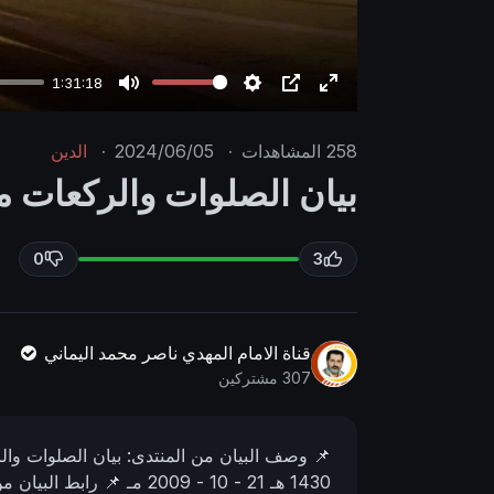
1:31:18
M
S
P
E
u
e
I
n
258
المشاهدات
·
2024/06/05
·
الدين
t
t
P
t
بيان الصلوات والركعات م
e
t
e
i
r
n
f
0
3
g
u
s
l
l
قناة الامام المهدي ناصر محمد اليماني
s
307 مشتركين
c
r
📌 وصف البیان من المنتدى:
بيان الصلوات وال
e
1430 هـ
21 - 10 - 2009 مـ
📌 رابط البيان م
e