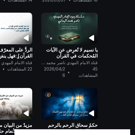
..
يا نسيم لا تُعرِض عن الآيات
الردُّ على المعرّ
المُحكمات في القرآن
القرآن) :فهل ينفع
العظيم ..
يا مَن ولَّيتُم الأدبا
قناة الامام المهدي ناصر محمد اليماني
الأقطار ومفتي الد
45
2026/04/2
22 المشاهدات
•
2
•
المشاهدات
6
حكمُ سحاق الرحم بالرحم
مزيدٌ من البيان م
بين النّساء محرّمٌ في محكم
في ذبح الأنعام حلالا