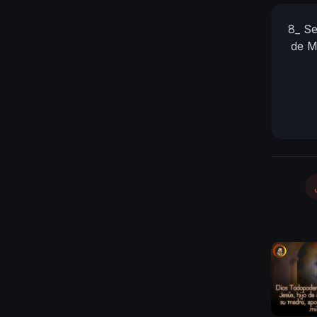
8_
Se
de M