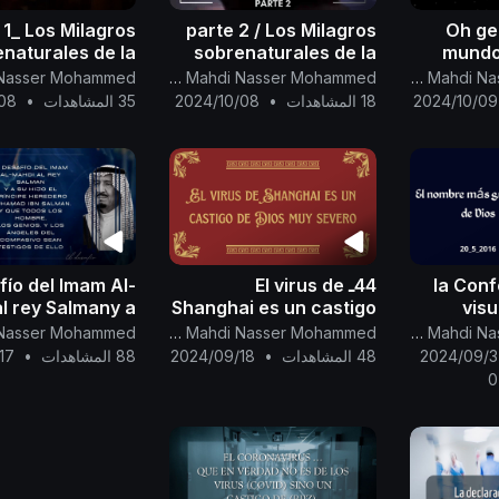
 1_ Los Milagros
parte 2 / Los Milagros
Oh ge
naturales de la
sobrenaturales de la
mundo
Virgen María
Virgen María
Árabes...
Canal Oficial Del Imam Al Mahdi Nasser Mohammed
Canal Oficial Del Imam Al Mahdi Nasser Mohammed
2024/10/09
18 المشاهدات
•
2024/10/08
35 المشاهدات
•
08
la Conf
44ـ El virus de
fío del Imam Al-
l rey Salmany a
Shanghai es un castigo
visu
 hijo el príncipe
de Dios muy severo...
Mah
Canal Oficial Del Imam Al Mahdi Nasser Mohammed
Canal Oficial Del Imam Al Mahdi Nasser Mohammed
ro Muhamad Ibn
Nombre M
2024/09/3
48 المشاهدات
•
2024/09/18
88 المشاهدات
•
17
Salman
De Di
0