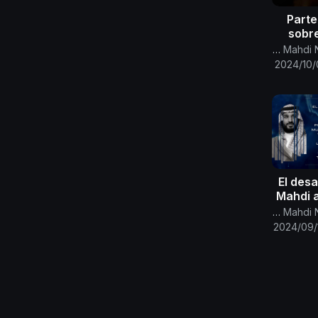
Parte
sobre
Canal Oficial Del Imam Al Mahdi Nasser Mohammed
2024/10/
El desa
Mahdi a
su
Canal Oficial Del Imam Al Mahdi Nasser Mohammed
herede
2024/09/