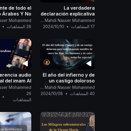
nte de todo el
La verdadera
 Árabes Y No
declaración explicativa
 el planeta del
acerca del tipo de
Canal Oficial Del Imam Al Mahdi Nasser Mohammed
castigo se ha
lanzamiento
17 المشاهدات
•
2024/10/10
28 المشاهدات
•
acercado...
demeteoritosdesde
elplanetaSaqar
erencia audio
El año del infierno y de
al del imam Al
un castigo doloroso
di acerca del
para todo demonio
Canal Oficial Del Imam Al Mahdi Nasser Mohammed
ás Grandioso
maldito de entre los
40 المشاهدات
•
2024/10/08
26
•
os...20/5/2016
Jinn, loshumanos
المشاهدات