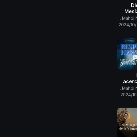
Di
Mesía
Maria 
Canal Oficial Del Imam Al Mahdi Nasser Mohammed
t
2024/10/
milagr
acerc
Joná
Canal Oficial Del Imam Al Mahdi Nasser Mohammed
Di
2024/10