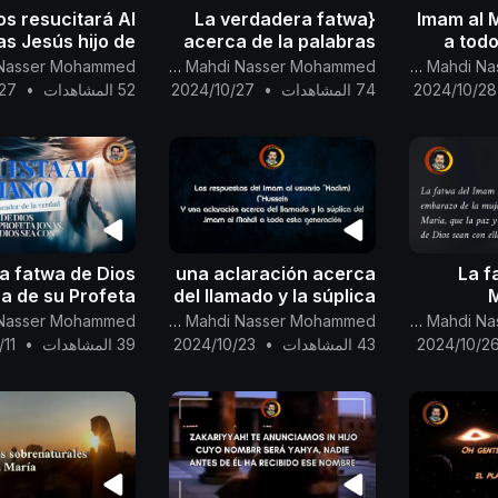
os resucitará Al
{La verdadera fatwa
Imam al 
s Jesús hijo de
acerca de la palabras
a todo
apoyándolo con
de Dios Todopoderoso
que se al
Canal Oficial Del Imam Al Mahdi Nasser Mohammed
Canal Oficial Del Imam Al Mahdi Nasser Mohammed
de Dios
: {يَا حَسْرَةً عَلَى الْعِبَادِ}
odos Sus signos
2024/10/28
74 المشاهدات
•
2024/10/27
52 المشاهدات
•
27
osos anteriores
la fatwa de Dios
una aclaración acerca
La f
a de su Profeta
del llamado y la súplica
M
s, que la paz de
del Imam al Mahdi a
embaraz
Canal Oficial Del Imam Al Mahdi Nasser Mohammed
Canal Oficial Del Imam Al Mahdi Nasser Mohammed
os sea con él / 1
toda esta generación.
justa 
2024/10/2
43 المشاهدات
•
2024/10/23
39 المشاهدات
•
/11
q
bendic