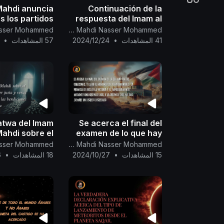
Mahdi anuncia
Continuación de la
s los partidos
respuesta del Imam al
ejan del Libro
Mahdi al que se hace
Canal Oficial Del Imam Al Mahdi Nasser Mohammed
, la venida de
llamar (Diyaa a-Din) en
41 المشاهدات
•
2024/12/24
57 المشاهدات
•
un castigo
la fatwa acerca de Al-
Wasila.
atwa del Imam
Se acerca el final del
ahdi sobre el
examen de lo que hay
o de la mujer
en los corazones
Canal Oficial Del Imam Al Mahdi Nasser Mohammed
y veraz María,
15 المشاهدات
•
2024/10/27
18 المشاهدات
•
6
ue la paz y las
iones de Dios
sean con ella...