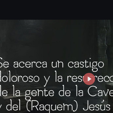
P
l
a
y