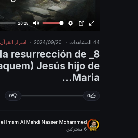
26:28
M
S
P
E
u
e
I
n
44
المشاهدات
·
2024/09/20
·
اسرار القرآن
t
t
P
t
 la resurrección de
e
t
e
Raquem) Jesús hijo de
i
r
n
f
Maria...
g
u
s
l
0
0
l
s
c
r
 Del Imam Al Mahdi Nasser Mohammed
6 مشتركين
e
e