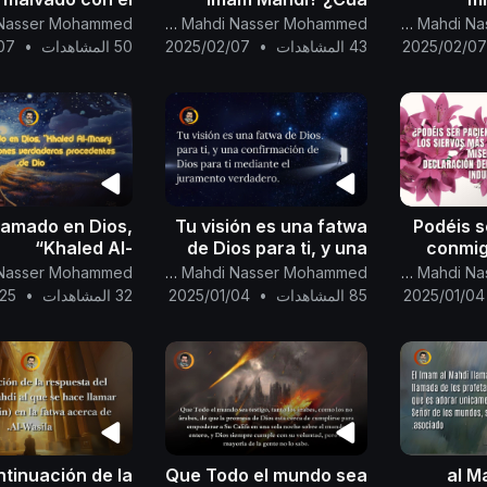
miso de Dios, el
gobie
Canal Oficial Del Imam Al Mahdi Nasser Mohammed
Canal Oficial Del Imam Al Mahdi Nasser Mohammed
Poderoso, el
fuerz
2025/02/0
43 المشاهدات
•
2025/02/07
50 المشاهدات
•
07
Otorgador,
frente 
 amado en Dios,
Tu visión es una fatwa
¿Podéis 
“Khaled Al-
de Dios para ti, y una
conmig
Masry”:Tipos de
confirmación de Dios
l
Canal Oficial Del Imam Al Mahdi Nasser Mohammed
Canal Oficial Del Imam Al Mahdi Nasser Mohammed
ones verdaderas
para ....
cerc
2025/01/04
85 المشاهدات
•
2025/01/04
32 المشاهدات
•
/25
dentes de Dios...
Todo Mi
Declara
Mahdi s
tinuación de la
Que Todo el mundo sea
al M