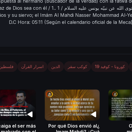
puesta al hermano (buscador de la verdad) con la fatwa d
az de Dios sea con él / 1..
ios y su siervo;
el Imám Al Mahdi Nasser Mohammad Al-Y
D.C
Hora: 05:11
(Según el calendario oficial de la Meca
al
كورونا - كوفيد 19
كوكب سقر
الدين
اسرار القرآن
فلسطين
aiga el ser más
¿Por qué Dios envió al
O
malvado con el
Imam Mahdi? ¿Cuá
m