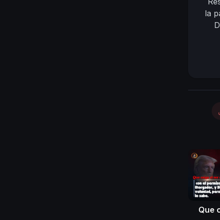
Res
la p
D
Que c