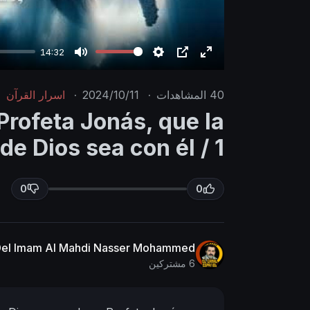
14:32
M
S
P
E
u
e
I
n
40
المشاهدات
·
2024/10/11
·
اسرار القرآن
t
t
P
t
Profeta Jonás, que la
e
t
e
de Dios sea con él / 1
i
r
n
f
g
u
0
0
s
l
l
s
 Del Imam Al Mahdi Nasser Mohammed
c
6 مشتركين
r
e
e