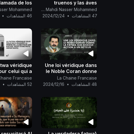
lamada de los
truenos y las áves
y mensajeros,
glorifican y alaban a
Canal Oficial Del Imam Al Mahdi Nasser Mohammed
que es adorar
Dios, el Unico, el
47 المشاهدات
•
2024/12/24
46 المشاهدات
•
mente a Dios...
Subyugador.
atwa véridique
Une loi véridique dans
our celui qui a
le Noble Coran donne
 la prière de
la fatwa que chaque
Chaine Francaise
La Chaine Francaise
aube pour une
action a un acteur...
48 المشاهدات
•
2024/12/16
52 المشاهدات
•
5
, (suivi d'une
te importante)..
 resucitará Al
{La verdadera fatwa