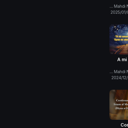
per
Canal Oficial Del Imam Al Mahdi Nasser Mohammed
2025/01/
A mi
Canal Oficial Del Imam Al Mahdi Nasser Mohammed
visi
2024/12
proce
Con