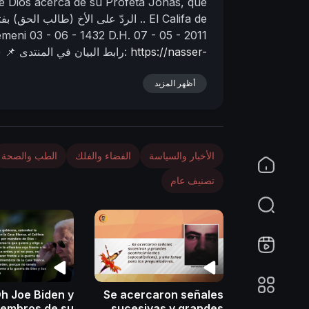
e Dios acerca de su Profeta Jonás, que
n
El Califa de
الردّ على الأخ (طالب الحق) بفتوى الله عن نبيّه يونس عليه السلام / 1 ..
emeni
03 - 06 - 1432 D.H.
07 - 05 - 2011
https://nasser-
📌 رابط البيان في المنتدى:
)
yamani.org/sh....owthread.php?p=44805
أظهر المزيد
الأخبار والسياسة
الفضاء والفلك
الطب والصحة
تصنيف عام
h Joe Biden y
Se acercaron señales
iembros de su
sucesivas y grandes