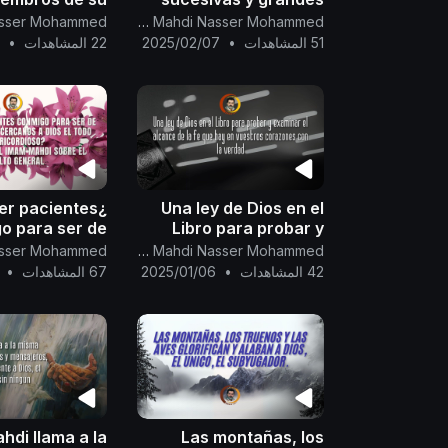
rno, no tenéis
acontecimientos
Canal Oficial Del Imam Al Mahdi Nasser Mohammed
as para hacer
(apocalípticos), y una
51 المشاهدات
•
2025/02/07
22 المشاهدات
•
7
a la guerra de
fatwa para los
Dios
preguntadores.
ser pacientes
Una ley de Dios en el
o para ser de
Libro para probar y
os siervos más
examinar el alcance de
Canal Oficial Del Imam Al Mahdi Nasser Mohammed
anos a Dios el
la fe que hay en
42 المشاهدات
•
2025/01/06
67 المشاهدات
•
sericordioso?
vuestros corazones
ción del Imam
con la verdad.
obre el indult
ahdi llama a la
Las montañas, los