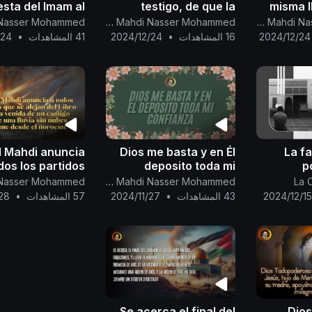
sta del Imam al
testigo, de que la
misma l
 al que se hace
promesa de Dios esta
profetas 
Canal Oficial Del Imam Al Mahdi Nasser Mohammed
Canal Oficial Del Imam Al Mahdi Nasser Mohammed
(Diyaa a-Din) en
cerca de cumplirse
2024/12/24
16 المشاهدات
•
2024/12/24
41 المشاهدات
•
/24
wa acerca de Al-
para
unica
Wasila.
l Mahdi anuncia
Dios me basta y en Él
La f
dos los partidos
deposito toda mi
p
alejan del Libro
confianza.
manqué
Canal Oficial Del Imam Al Mahdi Nasser Mohammed
La 
os, la venida de
l'
2024/12/1
43 المشاهدات
•
2024/11/27
57 المشاهدات
•
28
un castigo
excuse
no
Se acerca el final del
Dios