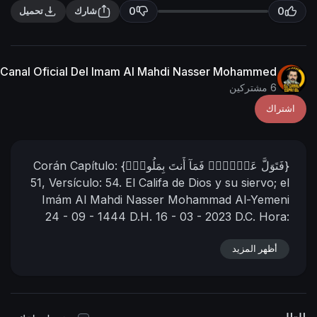
n
f
0
0
شارك
تحميل
g
u
s
l
l
Canal Oficial Del Imam Al Mahdi Nasser Mohammed
s
6 مشتركين
c
اشتراك
r
e
e
{فَتَوَلَّ عَنۡہُمۡ فَمَآ أَنتَ بِمَلُومٍ۬}
Capítulo:
Corán
n
51, Versículo: 54.
El Califa de Dios y su siervo;
el
Imám Al Mahdi Nasser Mohammad Al-Yemeni
24 - 09 - 1444 D.H.
16 - 03 - 2023 D.C.
Hora:
04:50
(Según el calendario oficial de la Meca)
أظهر المزيد
https://nasser-
___
alyamani.org/sh....owthread.php?p=40908