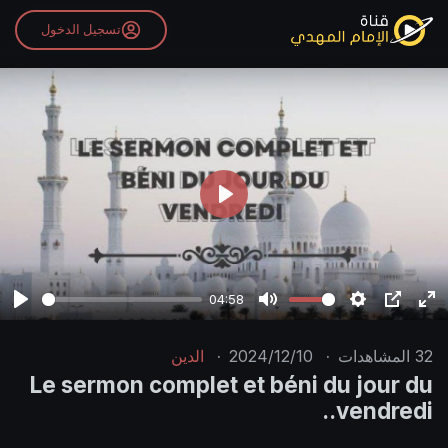
تسجيل الدخول
P
l
a
y
04:58
P
M
S
P
E
l
u
e
I
n
32
المشاهدات
·
2024/12/10
·
الدين
a
t
t
P
t
Le sermon complet et béni du jour du
y
e
t
e
vendredi..
i
r