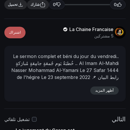
n
f
0
0
شارك
تحميل
g
u
s
l
l
La Chaine Francaise
اشتراك
s
5 مشتركين
c
r
Le sermon complet et béni du jour du vendredi..
e
Al Imam Al-Mahdi
خُطبَةُ يَوم جُمعَةٍ جامِعَةٍ مُبارَكةٍ ..
e
Nasser Mohammad Al-Yamani
Le 27 Safar 1444
n
📌 رابط البيان
Le 23 septembre 2022
de l'hégire
https://nasser-
في المنتدى:
أظهر المزيد
alyamani.org/sh....owthread.php?p=39737
التالي
تشغيل تلقائي