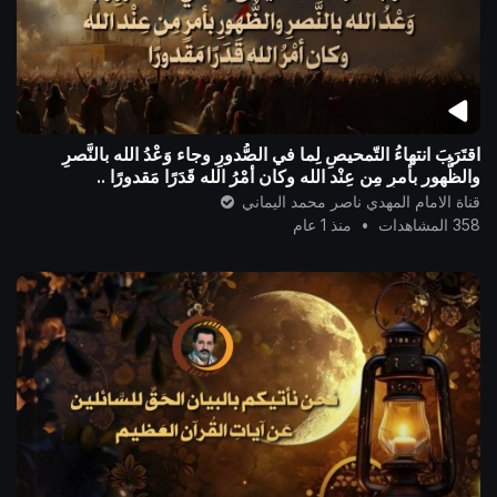
اقتَرَبَ انتهاءُ التّمحيصِ لِما في الصُّدورِ وجاء وَعْدُ الله بالنَّصرِ
والظُّهورِ بأمرٍ مِن عِنْد الله وكان أمْرُ الله قَدَرًا مَقدورًا ..
قناة الامام المهدي ناصر محمد اليماني
358 المشاهدات
•
منذ 1 عام