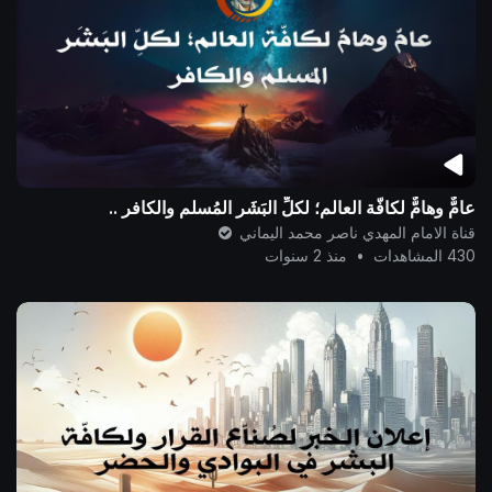
عامٌّ وهامٌّ لكافّة العالم؛ لكلِّ البَشَر المُسلم والكافر ..
قناة الامام المهدي ناصر محمد اليماني
430 المشاهدات
•
منذ 2 سنوات