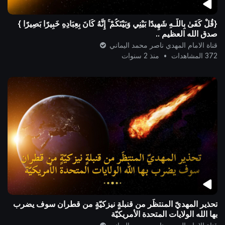
{قُلْ كَفَىٰ بِاللَّـهِ شَهِيدًا بَيْنِي وَبَيْنَكُمْ ۚ إِنَّهُ كَانَ بِعِبَادِهِ خَبِيرًا بَصِيرًا }
صدق الله العظيم ..
قناة الامام المهدي ناصر محمد اليماني
372 المشاهدات
•
منذ 2 سنوات
تحذير المهديّ المنتظَر من قنبلةٍ نيزكيّةٍ من قطران سوف يضرب
بها الله الولايات المتحدة الأمريكيّة