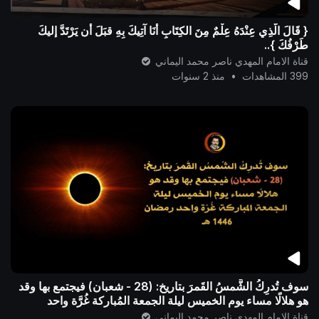
{ قَالَ الَّذِي عِنْدَهُ عِلْمٌ مِنَ الكِتَابِ أنَا آتِيكَ بِهِ قبَلَ أن يَرْتَدَّ إليكَ
طَرْفُكَ }..
قناة الامام المهدي ناصر محمد اليماني
399 المشاهدات
•
منذ 2 سنوات
سوف تُدرِكُ الشَّمسُ القَمرَ بتاريخ: (28 - شعبان) فيجتمع بها وقد
هو هلالًا مساء يوم الخميس ليلة الجمعة المُباركة غُرَّة واحد
رمضان 1446 هـ .
قناة الامام المهدي ناصر محمد اليماني