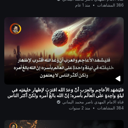
386 المشاهدات
•
منذ 1 عام
فليَشهَد الأعاجِم والعرَب أنّ وَعدَ الله اقترَبَ لإظهار خليفتِه في
ليلةٍ واحِدةٍ على العالَم بأسرِه؛ إنّ الله بالغُ أمرِه ولكنّ أكثر الناس
ل
قناة الامام المهدي ناصر محمد اليماني
384 المشاهدات
•
منذ 2 سنوات