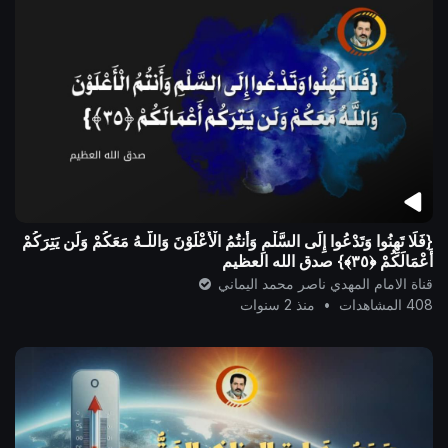
{فَلَا تَهِنُوا وَتَدْعُوا إِلَى السَّلْمِ وَأَنتُمُ الْأَعْلَوْنَ وَاللَّـهُ مَعَكُمْ وَلَن يَتِرَكُمْ
أَعْمَالَكُمْ ﴿٣٥﴾} صدق الله العظيم
قناة الامام المهدي ناصر محمد اليماني
408 المشاهدات
•
منذ 2 سنوات