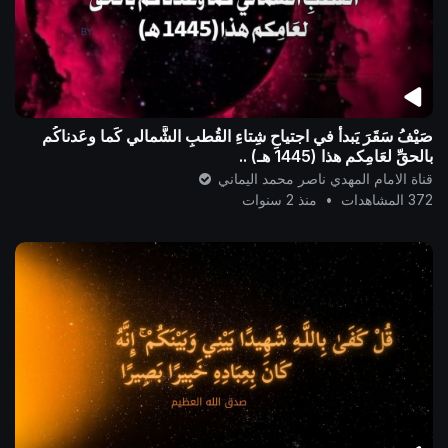
صَيْفُ سَقَرَ يَبدأُ في اجتياحِ شِتاءِ القُطبِ الشَّمالي كَما وعَدناكُم
بالحقِّ لعَامِكم هذا (1445 هـ) ..
قناة الامام المهدي ناصر محمد اليماني
372 المشاهدات
•
منذ 2 سنوات