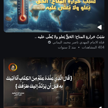
سَبَبُ حَرارةِ المناخ؛ الحَقُّ يَعلو ولا يُعلَى عليه ..
قناة الامام المهدي ناصر محمد اليماني
404 المشاهدات
•
منذ 2 سنوات