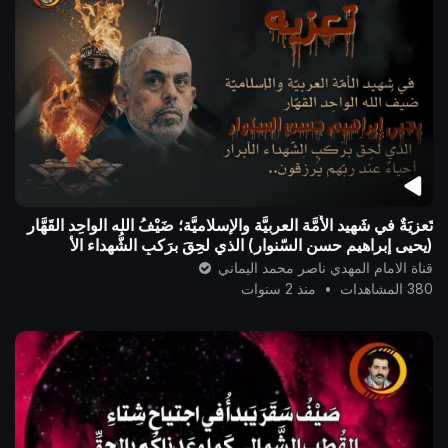
تَعزيَةٌ في شَهيد الأُمَّة العربيَّة والإسلاميَّة؛ ضَيْفُ الله الواحِد القَهَّار
(يحيى إبراهيم حسن السّنوار) الذي لحِقَ برَكبِ الشُّهداء الأ
قناة الامام المهدي ناصر محمد اليماني
380 المشاهدات
•
منذ 2 سنوات