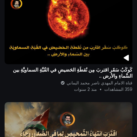
كَوكَبُ سَقَر اقتربَ مِن نُقطَةِ الحَضيضِ في القُبَّةِ السماويَّةِ بين
السَّماءِ والأرضِ ..
قناة الامام المهدي ناصر محمد اليماني
359 المشاهدات
•
منذ 2 سنوات