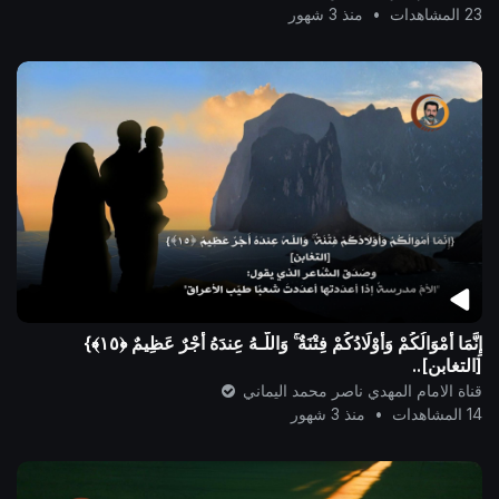
23 المشاهدات
•
منذ 3 شهور
إِنَّمَا أَمْوَالُكُمْ وَأَوْلَادُكُمْ فِتْنَةٌ ۚ وَاللَّـهُ عِندَهُ أَجْرٌ عَظِيمٌ ﴿١٥﴾}
[التغابن]..
قناة الامام المهدي ناصر محمد اليماني
14 المشاهدات
•
منذ 3 شهور