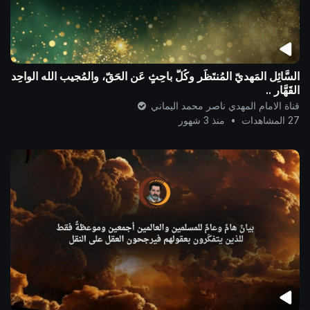
السَّائِل المَهديّ المُنتَظَر وكُلُّ باحِثٍ عَن الحَقّ، والمُجيب الله الواحِد
القَهَّار ..
قناة الامام المهدي ناصر محمد اليماني
27 المشاهدات
•
منذ 3 شهور