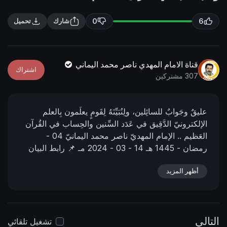
n
f
g
u
0
6
شارك
تحميل
s
l
l
s
قناة الامام المهدي ناصر محمد اليماني
اشتراك
c
307 مشتركين
r
e
َعليقٌ وجَوابٌ للسائِلين، ولِنُبَيِّنَهُ لِقَومٍ يعلَمون بِالعلم
e
الإلكترونيّ الدَّقِيق في عَدَد السِّنين والحِساب في القُرآن
n
العَظيم ..
الإمام المهديّ ناصر محمد اليمانيّ
04 -
رمضان - 1445 هـ
14 - 03 - 2024 مـ
📌 رابط البيان
من المنتدى:
https://nasser-
أظهر المزيد
alyamani.org/sh....owthread.php?p=44311
📌
رابط الفيديو في اليوتيوب :
https://youtu.be/5R-
Y1obBzEo?si=cVxPCxgtG78y3tto
التالي
تشغيل تلقائي