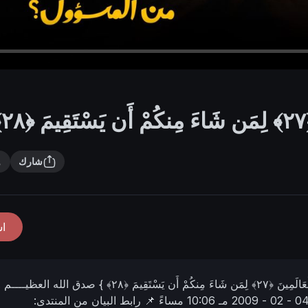
شارك
ا
مِنكُمْ أَن يَسْتَقِيمَ ﴿٢٨﴾ }
صدق الله العظيــــم .
 - 02 - 2009 مـ
10:06 مساءً
📌 رابط البيان من المنتدى: