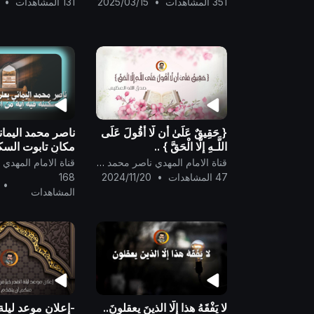
351 المشاهدات
•
2025/03/15
131 المشاهدات
•
{ حَقِيقٌ عَلَىٰ أَن لَّا أَقُولَ عَلَى
ناصر محمد اليماني
اللَّـهِ إِلَّا الْحَقَّ } ..
مكان تابوت السكين
مِن أنفسهم للعالم
قناة الامام المهدي ناصر محمد اليماني
47 المشاهدات
•
2024/11/20
168
•
المشاهدات
لا يَفْقَهُ هذا إلّا الذينَ يعقلونَ..
-إعلان موعد ليلة 