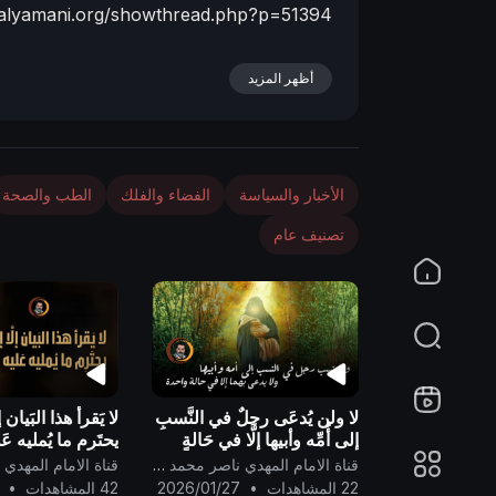
r-alyamani.org/showthread.php?p=51394
n
أظهر المزيد
الأخبار والسياسة
الفضاء والفلك
الطب والصحة
تصنيف عام
لا ولن يُدعَى رجلٌ في النَّسبِ
لا يَقرأ هذا البَيان إل
إلى أُمِّه وأبيها إلَّا في حَالةٍ
يحتَرِم ما يُمليه عَ
واحِدةٍ وهي: إذا حَملت البِنتُ
قناة الامام المهدي ناصر محمد اليماني
من غير بَشرٍ يَمسسها..
22 المشاهدات
•
2026/01/27
42 المشاهدات
•