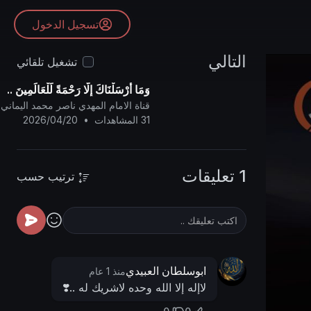
تسجيل الدخول
التالي
تشغيل تلقائي
وَمَا أَرْسَلْنَاكَ إِلَّا رَحْمَةً لِّلْعَالَمِينَ ..
قناة الامام المهدي ناصر محمد اليماني
31 المشاهدات
•
2026/04/20
1 تعليقات
ترتيب حسب
ابوسلطان العبيدي
منذ 1 عام
لاإله إلا الله وحده لاشريك له ..❣️