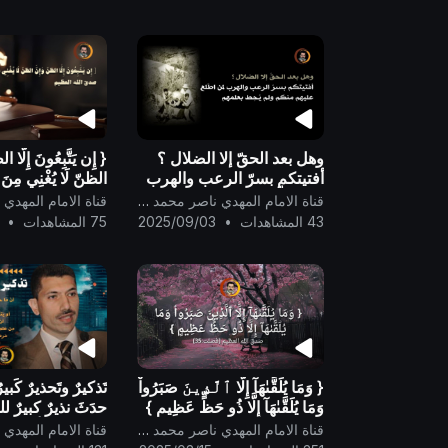
وهل بعد الحقّ إلا الضلال ؟
{ إِن يَتَّبِعُونَ إِلَّا ا
أفتيتكم بسرّ الرعب والهرب
الظنّ لَا يُغْنِي مِنَ 
لمن اطّلع عليهم منكم ولم
صدق الله العظيم
قناة الامام المهدي ناصر محمد اليماني
يُحِط بعلمهم ..
43 المشاهدات
•
2025/09/03
75 المشاهدات
•
{ وَمَا يُلَقَّٮٰهَآ إِلَّا ٱلَّذِينَ صَبَرُواْ
تَذكيرٌ وتَحذيرٌ كَبيرٌ
وَمَا يُلَقَّٮٰهَآ إِلَّا ذُو حَظٍّ عَظِيمٍ }
حدَثَ نذيرٌ كبيرٌ لل
صدق الله العظيم
شاءَ مِنهم أن يتَقدَّ
قناة الامام المهدي ناصر محمد اليماني
[فصلت:35]
فأين المفَرّ....