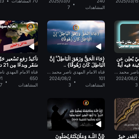
2025/03/15
240
2025/03/0
70 المشاهدات
•
23
•
الكُسوف...
المشاهدات
7
ّ يُعلِن عن
{جَاءَ الْحَقُّ وَزَهَقَ الْبَاطِلُ ۚ إِنَّ
تأكيدُ رَفع تَسْعير حَر
ة فيه آيةٌ
الْبَاطِلَ كَانَ زَهُوقًا} ..
سَقَر
ين ..
إلى ما شاءَ الله الواح
قناة الامام المهدي ناصر محمد اليماني
قناة الامام المهدي ناصر محمد اليماني
لمَن شاءَ منكم أن يتق
/1
650
2024/08/2
101
2024/08/2
•
•
يتأخّر، والله أكبر
3
المشاهدات
3
المشاهدات
7
القدر خيرٌ
{إِنَّ اللَّـهَ وَمَلَائِكَتَهُ يُصَلُّونَ