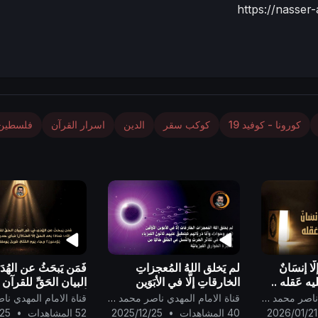
https://nasse
كورونا - كوفيد 19
كوكب سقر
الدين
اسرار القرآن
فلسطين
َّا إنسَانٌ
لم يَخلق اللهُ المُعجزاتِ
فَمَن يَبحَثُ عن الهُ
ليه عَقله ..
الخارقاتِ إلَّا في الأبَوَين
البيان الحَقِّ للقرآنِ 
الأوَّلَين (آدم وحواء)..
أضللهُ الله؛ فماذا بَعد 
قناة الامام المهدي ناصر محمد اليماني
قناة الامام المهدي ناصر محمد اليماني
الضَّلال؟..
2026/01/21
40 المشاهدات
•
2025/12/25
52 المشاهدات
•
/25