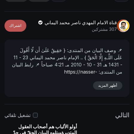
n
f
g
u
s
l
قناة الامام المهدي ناصر محمد اليماني
اشتراك
l
307 مشتركين
s
c
📌 وصف البیان من المنتدى:
{ حَقِيقٌ عَلَىٰ أَن لَّا أَقُولَ
r
عَلَى اللَّـهِ إِلَّا الْحَقَّ } ..
الإمام ناصر محمد اليماني
23 - 11
e
- 1431 هـ
31 - 10 - 2010 مـ
4:21 صباحاً
📌 رابط البيان
e
من المنتدى:
https://nasser-
n
alyamani.org/showthread.php?p=9437
أظهر المزيد
التالي
تشغيل تلقائي
أولو الألباب هم أصحاب العقول
المتدبرةويتلوه البيان الحقّ في حدّ