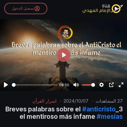
تسجيل الدخول
P
l
a
y
08:50
P
M
S
P
E
l
u
e
I
n
27
المشاهدات
·
2024/10/07
·
اسرار القرآن
a
t
t
P
t
#anticristo
3_Breves palabras sobre el
y
e
t
e
el mentiroso más infame
#mesías
i
r