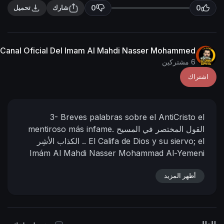
n
f
0
0
شارك
تحميل
g
u
s
l
l
Canal Oficial Del Imam Al Mahdi Nasser Mohammed
s
6 مشتركين
c
اشتراك
r
e
e
3-
Breves palabras sobre el AntiCristo el
n
القول المختصر في المسيح
mentiroso más infame.
el
El Califa de Dios y su siervo;
الكذاب الأشِر ..
Imám Al Mahdi Nasser Mohammad Al-Yemeni
15 - 04 – 1430 D.H.
11 - 04- 2009 D.C
Hora:
📌
أظهر المزيد
(Según el calendario oficial de la Meca)
02:35
https://nasser-alyamani.org/sh....owthread.php?
p=42774