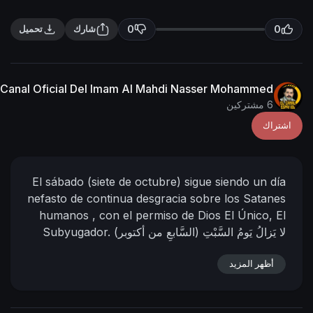
n
f
g
u
0
0
شارك
تحميل
s
l
l
s
Canal Oficial Del Imam Al Mahdi Nasser Mohammed
c
6 مشتركين
r
اشتراك
e
e
n
El sábado (siete de octubre) sigue siendo un día
nefasto de continua desgracia sobre los Satanes
humanos , con el permiso de Dios El Único, El
لا يَزالُ يَومُ السَّبْتِ (السَّابعِ من أكتوبر)
Subyugador.
يَومَ نَحْسٍ مُستَمرٍّ عَلى شَيَاطِينِ البَشَرِ بإذن الله الوَاحدِ
el Imám Al
أظهر المزيد
El Califa de Dios y su siervo;
القَهَّار ..
Mahdi Nasser Mohammad Al-Yemeni
13 - 04 -
1445 D.H.
28 - 10 - 2023 D.C
Hora: 06:56