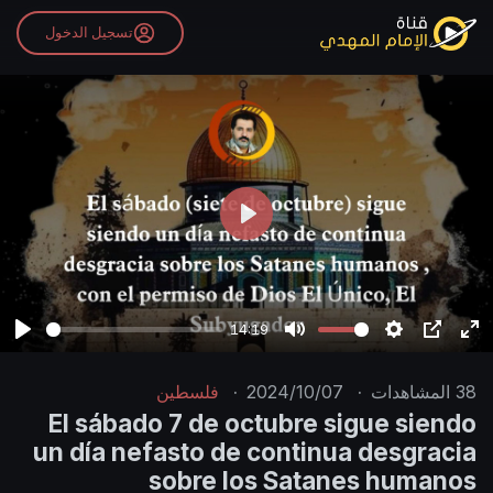
تسجيل الدخول
P
l
a
y
14:19
P
M
S
P
E
l
u
e
I
n
38
المشاهدات
·
2024/10/07
·
فلسطين
a
t
t
P
t
El sábado 7 de octubre sigue siendo
y
e
t
e
un día nefasto de continua desgracia
i
r
sobre los Satanes humanos