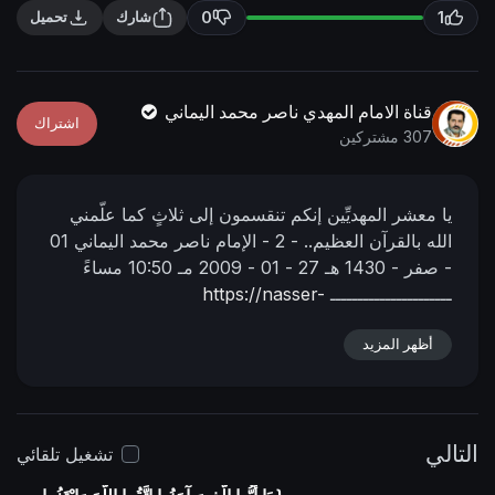
n
f
0
1
شارك
تحميل
g
u
s
l
l
قناة الامام المهدي ناصر محمد اليماني
اشتراك
s
307 مشتركين
c
r
يا معشر المهديِّين إنكم تنقسمون إلى ثلاثٍ كما علّمني
e
الله بالقرآن العظيم..
- 2 -
الإمام ناصر محمد اليماني
01
e
- صفر - 1430 هـ
27 - 01 - 2009 مـ
10:50 مساءً
n
ــــــــــــــــــــــ
https://nasser-
alyamani.org/showthread.php?p=97164
أظهر المزيد
التالي
تشغيل تلقائي