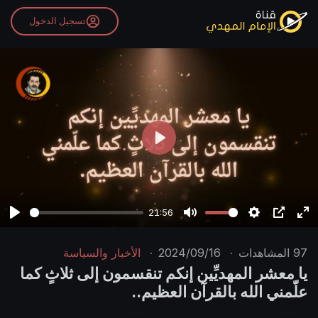
تسجيل الدخول
P
l
a
y
21:56
P
M
S
P
E
l
u
e
I
n
97
المشاهدات
·
2024/09/16
·
الأخبار والسياسة
a
t
t
P
t
يا معشر المهديِّين إنكم تنقسمون إلى ثلاثٍ كما
y
e
t
e
علّمني الله بالقرآن العظيم..
i
r