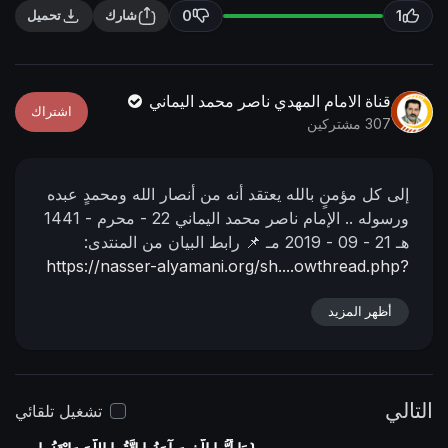
n
f
0
1
شارك
تحميل
g
u
s
l
l
قناة الامام المهدي ناصر محمد اليماني
اشتراك
s
307 مشتركين
c
r
إلى كل مؤمنٍ بالله يعتقد أنه من أنصار الله ومحمدٍ عبده
e
ورسوله ..
الإمام ناصر محمد اليماني
22 - محرم - 1441
e
هـ
21 - 09 - 2019 مـ
📌 رابط البيان من المنتدى:
n
https://nasser-alyamani.org/sh....owthread.php?
p=31702
أظهر المزيد
التالي
تشغيل تلقائي