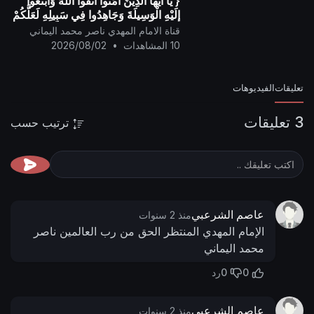
{ يَا أيُّها الَّذِينَ آمَنُوا اتَّقُوا اللَّهَ وَابْتَغُوا
إِلَيْهِ الْوَسِيلَةَ وَجَاهِدُوا فِي سَبِيلِهِ لَعَلَّكُمْ
تُفْلِحُونَ }
قناة الامام المهدي ناصر محمد اليماني
10 المشاهدات
•
2026/08/02
تعليقات
الفيديوهات
3 تعليقات
ترتيب حسب
عاصم الشرعبي
منذ 2 سنوات
الإمام المهدي المنتظر الحق من رب العالمين ناصر
محمد اليماني
0
0
رد
عاصم الشرعبي
منذ 2 سنوات