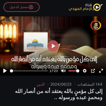
تسجيل الدخول
P
l
a
y
17:23
P
M
S
P
E
l
u
e
I
n
144
المشاهدات
·
2024/06/23
·
الدين
a
t
t
P
t
إلى كل مؤمنٍ بالله يعتقد أنه من أنصار الله
y
e
t
e
ومحمدٍ عبده ورسوله ..
i
r