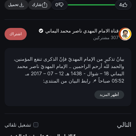
n
f
0
4
شارك
تحميل
g
u
s
l
l
قناة الامام المهدي ناصر محمد اليماني
اشتراك
s
307 مشتركين
c
r
بيانُ تذكيرٍ من الإمام المهديّ فإنّ الذكرى تنفع المؤمنين،
e
والحمد لله أرحم الراحمين ..
الإمام المهديّ ناصر محمد
e
اليماني
18 – شوال - 1438 هـ
12 – 07 – 2017 مـ
n
05:52 صباحاً
📌 رابط البيان من المنتدى:
https://nasser-alyamani.org/sh....owthread.php?
p=26434
أظهر المزيد
التالي
تشغيل تلقائي