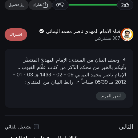
n
f
0
2
شارك
تحميل
g
u
s
l
l
قناة الامام المهدي ناصر محمد اليماني
اشتراك
s
307 مشتركين
c
r
📌 وصف البیان من المنتدى:
الإمام المهديّ المنتظَر
e
يأتيكم بالخبر من محكم الذّكر من كتاب علّام الغيوب ..
e
الإمام ناصر محمد اليماني
09 - 02 - 1433 هـ
03 - 01 -
n
2012 مـ
05:39 صباحاً
📌 رابط البيان من المنتدى:
https://nasser-alyamani.org/showthread.php?
p=30716
أظهر المزيد
التالي
تشغيل تلقائي