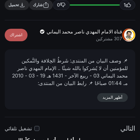
n
f
0
1
شارك
تحميل
g
u
s
l
l
قناة الامام المهدي ناصر محمد اليماني
اشتراك
s
307 مشتركين
c
r
📌 وصف البیان من المنتدى:
شَرطُ الخِلافة والتَّمكين
e
للمؤمنين أن لا يُشركوا بالله شيئًا ..
الإمام المهدي ناصر
e
محمد اليماني
03 - ربيع الآخر - 1431 هـ
19 - 03 - 2010
n
مـ
01:44 صباحًا
📌 رابط البيان من المنتدى:
https://www.nasser-
أظهر المزيد
alyamani.or....g/showthread.php?p=4
التالي
تشغيل تلقائي