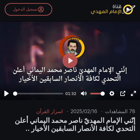
تسجيل الدخول
P
l
a
y
01:32
P
M
S
P
E
l
u
e
I
n
78
المشاهدات
·
2025/02/16
·
اسرار القرآن
a
t
t
P
t
إنّني الإمام المهديّ ناصر محمد اليماني أعلن
y
e
t
e
التحدي لكافة الأنصار السابقين الأخيار ..
i
r