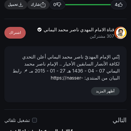
n
f
0
4
شارك
تحميل
g
u
s
l
l
قناة الامام المهدي ناصر محمد اليماني
اشتراك
s
307 مشتركين
c
r
إنّني الإمام المهديّ ناصر محمد اليماني أعلن التحدي
e
لكافة الأنصار السابقين الأخيار ..
الإمام ناصر محمد
e
اليماني
07 - 04 - 1436 هـ
27 - 01 - 2015 مـ
📌 رابط
n
البيان من المنتدى:
https://nasser-
alyamani.org/sh....owthread.php?p=17437
أظهر المزيد
التالي
تشغيل تلقائي