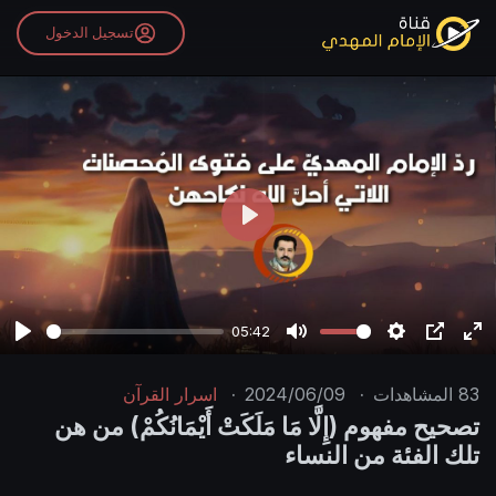
تسجيل الدخول
P
l
a
y
05:42
P
M
S
P
E
l
u
e
I
n
83
المشاهدات
·
2024/06/09
·
اسرار القرآن
a
t
t
P
t
تصحيح مفهوم (إِلَّا مَا مَلَكَتْ أَيْمَانُكُمْ) من هن
y
e
t
e
تلك الفئة من النساء
i
r