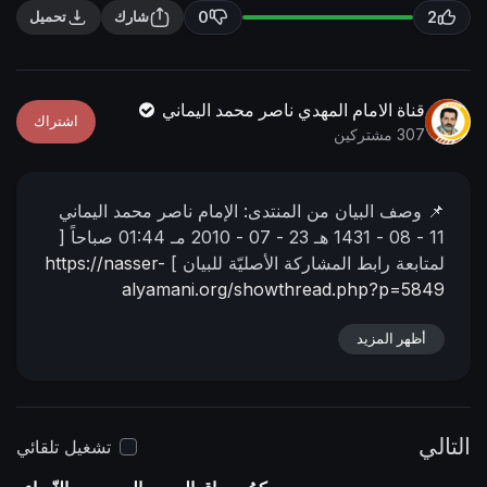
n
f
0
2
شارك
تحميل
g
u
s
l
l
قناة الامام المهدي ناصر محمد اليماني
اشتراك
s
307 مشتركين
c
r
📌 وصف البیان من المنتدى:
الإمام ناصر محمد اليماني
e
11 - 08 - 1431 هـ
23 - 07 - 2010 مـ
01:44 صباحاً
[
e
لمتابعة رابط المشاركة الأصليّة للبيان ]
https://nasser-
n
alyamani.org/showthread.php?p=5849
ــــــــــــــــــــ
ردّ الإمام المهديّ على فتوى المُحصنات
أظهر المزيد
اللاتي أحلَّ الله نكاحهن..
التالي
تشغيل تلقائي