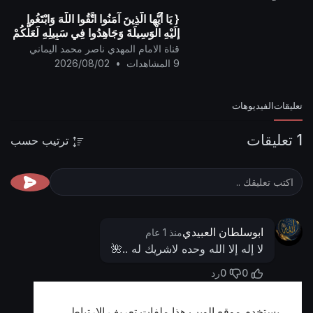
{ يَا أيُّها الَّذِينَ آمَنُوا اتَّقُوا اللَّهَ وَابْتَغُوا
إِلَيْهِ الْوَسِيلَةَ وَجَاهِدُوا فِي سَبِيلِهِ لَعَلَّكُمْ
تُفْلِحُونَ }
قناة الامام المهدي ناصر محمد اليماني
9 المشاهدات
•
2026/08/02
تعليقات
الفيديوهات
1 تعليقات
ترتيب حسب
ابوسلطان العبيدي
منذ 1 عام
لا إله إلا الله وحده لاشريك له ..🌺
0
0
رد
يستخدم موقع الويب هذا ملفات تعريف الارتباط
أظهر المزيد