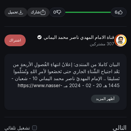
n
f
g
u
0
6
شارك
تحميل
s
l
l
s
قناة الامام المهدي ناصر محمد اليماني
اشتراك
c
307 مشتركين
r
e
البيان كاملا من المنتدى:
إعلانُ انتهاءِ الفُصولِ الأربعةِ من
e
بَعْد اجتياح الشِّتاءِ الجاري حتى تَخضَعوا لأمرِ اللهِ وتُسَلِّموا
n
تَسليمًا ..
الإمام المهديّ ناصر محمد اليماني
10 - شعبان -
1445 هـ
20 - 02 - 2024 مـ
https://www.nasser-
alyamani.or....g/showthread.php?p=4
📌 رابط
أظهر المزيد
الفيديو في اليوتيوب :
https://youtu.be/S04IHRSxDUI?
si=MlPMlspMaxlar1-r
التالي
تشغيل تلقائي