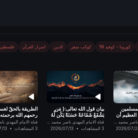
كورونا - كوفيد 19
كوكب سقر
الدين
اسرار القرآن
فلسطين
لمسلمين
بيان قول الله تعالى:{ مَن
الطريقة بالحقّ لغس
 العظيم أن
يَشْفَعْ شَفَاعَةً حَسَنَةً يَكُن لَّهُ
رحمهم الله برحمته
به ..
نَصِيبٌ مِّنْهَا ۖ وَمَن يَشْفَعْ
الحقّ وهو أرحم الرا
قناة الامام المهدي ناصر محمد اليماني
قناة الامام المهدي ناصر محمد اليماني
شَفَاعَةً سَيِّئَةً يَكُن لَّهُ كِفْلٌ م
2026/07/2
3 المشاهدات
•
2026/07/13
3 المشاهدات
•
7/13