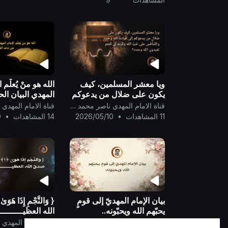
ويا معشر المسلمين، كيف
الله هو منْ يُعلّم ا
يكون على ضلالٍ من يدعوكم
المهدي البيان ال
إلى عبادة الله وحده
من ذات القرآن ..
قناة الامام المهدي ناصر محمد اليماني
والتّنافس على حُبِّ الله
11 المشاهدات
•
2026/05/10
14 المشاهدات
•
0
وقربه إن كنتم تعبدون الله
وحده؟
بيان الإمام المهديّ إلى قومٍ
يحبّهم الله ويحبّونه..
الله العظيــــــــــ
قناة الامام المهدي ناصر محمد اليماني