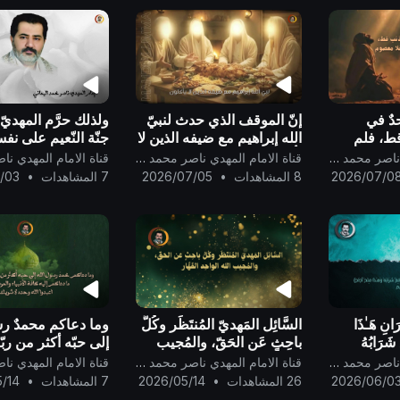
دٌ في
إنّ الموقف الذي حدث لنبيّ
ولذلك حرَّم المهديّ 
قط، فلم
الله إبراهيم مع ضيفه الذين لا
جنّة النّعيم على نف
َ في
يأكلون شبيهٌ بمواقف الكاميرا
درجته فيها لجدّه م
قناة الامام المهدي ناصر محمد اليماني
قناة الامام المهدي ناصر محمد اليماني
صوم من
الخفيّة..
رسول الله..
2026/07/0
8 المشاهدات
•
2026/07/05
7 المشاهدات
•
/03
 الله وحده
َانِ هَـٰذَا
السَّائِل المَهديّ المُنتَظَر وكُلُّ
وما دعاكم محمدٌ ر
شَرَابُهُ
باحِثٍ عَن الحَقّ، والمُجيب
إلى حبّه أكثر من ربّ
جٌ} صدق الله
الله الواحِد القَهَّار ..
دعاكم إلى ما دعاكم
قناة الامام المهدي ناصر محمد اليماني
قناة الامام المهدي ناصر محمد اليماني
كافة الأنبياء والمر
2026/06/0
26 المشاهدات
•
2026/05/14
7 المشاهدات
•
/14
أن:اعبدوا الله وحده