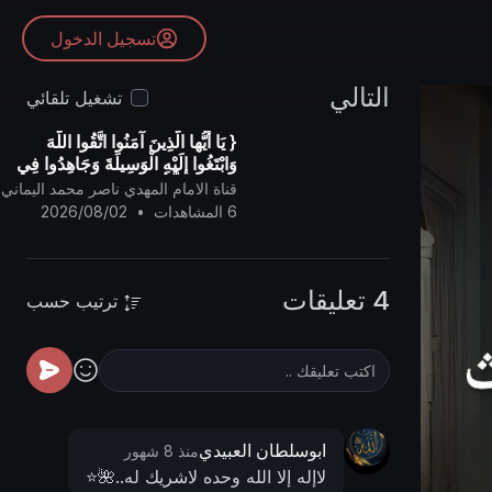
تسجيل الدخول
التالي
تشغيل تلقائي
{ يَا أيُّها الَّذِينَ آمَنُوا اتَّقُوا اللَّهَ
وَابْتَغُوا إِلَيْهِ الْوَسِيلَةَ وَجَاهِدُوا فِي
سَبِيلِهِ لَعَلَّكُمْ تُفْلِحُونَ }
قناة الامام المهدي ناصر محمد اليماني
6 المشاهدات
•
2026/08/02
4 تعليقات
ترتيب حسب
ابوسلطان العبيدي
منذ 8 شهور
لاإله إلا الله وحده لاشريك له..🌺⭐️