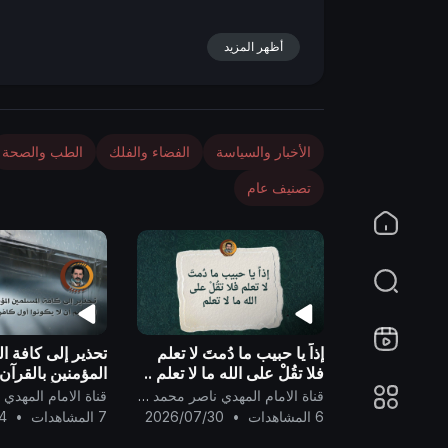
n
أظهر المزيد
الأخبار والسياسة
الفضاء والفلك
الطب والصحة
تصنيف عام
إذاً يا حبيب ما دُمتَ لا تعلم
تحذير إلى كافة ا
فلا تقُلْ على الله ما لا تعلم ..
المؤمنين بالقرآن
لا يكونوا أول كافرٍ 
قناة الامام المهدي ناصر محمد اليماني
6 المشاهدات
•
2026/07/30
7 المشاهدات
•
4