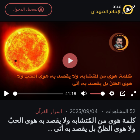
تسجيل الدخول
P
l
a
y
41:18
P
M
S
P
E
l
u
e
I
n
52
المشاهدات
·
2025/09/04
·
اسرار القرآن
a
t
t
P
t
كلمة هوى من المُتشابه ولا يقصد به هوى الحبّ
y
e
t
e
ولا هوى الظنّ بل يقصد به أتَى ..
i
r