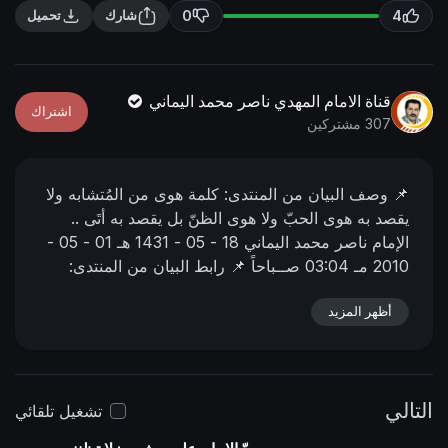
n
f
0
4
شارك
تحميل
g
u
s
l
l
قناة الامام المهدي ناصر محمد اليماني
اشتراك
s
307 مشتركين
c
r
📌 وصف البیان من المنتدى:
كلمة هوى من المُتشابه ولا
e
يقصد به هوى الحبّ ولا هوى الظنّ بل يقصد به أتَى ..
e
الإمام ناصر محمد اليماني
18 - 05 - 1431 هـ
01 - 05 -
n
2010 مـ
03:04 صــباحاً
📌 رابط البيان من المنتدى:
https://nasser-alyamani.org/showthread.php?
p=96176
أظهر المزيد
التالي
تشغيل تلقائي