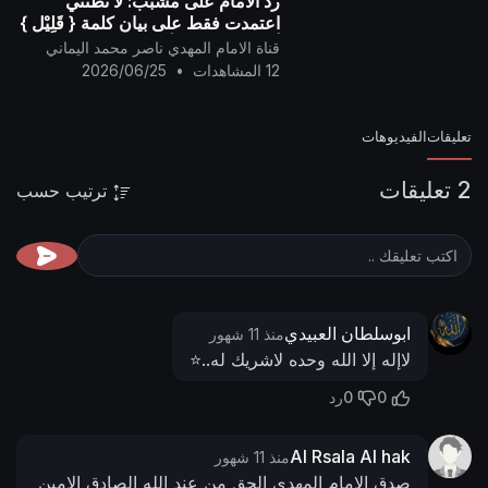
ردّ الامام على مشبب: لا تظنني
اعتمدت فقط على بيان كلمة { قَلِيْل }
أنها ترمز لثلاث أو الثلث..
قناة الامام المهدي ناصر محمد اليماني
12 المشاهدات
•
2026/06/25
تعليقات
الفيديوهات
2 تعليقات
ترتيب حسب
ابوسلطان العبيدي
منذ 11 شهور
لاإله إلا الله وحده لاشريك له..⭐️
0
0
رد
Al Rsala Al hak
منذ 11 شهور
صدق الامام المهدي الحق من عند الله الصادق الامين