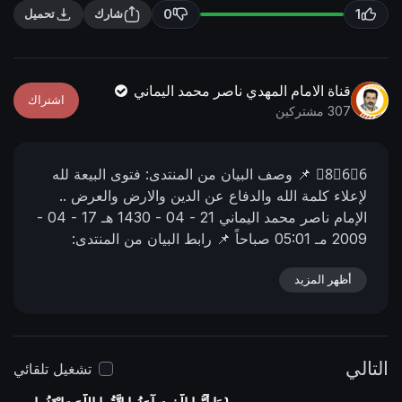
n
f
0
1
شارك
تحميل
g
u
s
l
l
قناة الامام المهدي ناصر محمد اليماني
اشتراك
s
307 مشتركين
c
r
8⃣6⃣6⃣
📌 وصف البیان من المنتدى:
فتوى البيعة لله
e
لإعلاء كلمة الله والدفاع عن الدين والارض والعرض ..
e
الإمام ناصر محمد اليماني
21 - 04 - 1430 هـ
17 - 04 -
n
2009 مـ
05:01 صباحاً
📌 رابط البيان من المنتدى:
https://nasser-alyamani.org/showthread.php?
p=96197
أظهر المزيد
التالي
تشغيل تلقائي