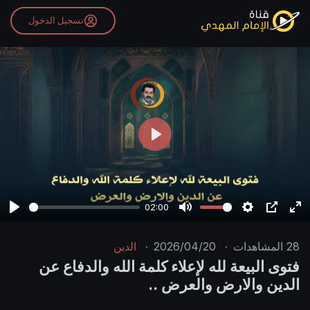
تسجيل الدخول
P
l
a
y
02:00
P
M
S
P
E
l
u
e
I
n
28
المشاهدات
·
2026/04/20
·
الدين
a
t
t
P
t
فتوى البيعة لله لإعلاء كلمة الله والدفاع عن
y
e
t
e
الدين والارض والعرض ..
i
r