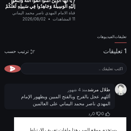
{ يَا أيُّها الَّذِينَ آمَنُوا اتَّقُوا اللَّهَ وَابْتَغُوا
إِلَيْهِ الْوَسِيلَةَ وَجَاهِدُوا فِي سَبِيلِهِ لَعَلَّكُمْ
تُفْلِحُونَ }
قناة الامام المهدي ناصر محمد اليماني
11 المشاهدات
•
2026/08/02
تعليقات
الفيديوهات
1 تعليقات
ترتيب حسب
طلال مرشد
منذ 4 شهور
أللهم عجل بالفرج وبالفتح المبين وبظهور الإمام
المهدي ناصر محمد اليماني على العالمين
0
0
رد
يستخدم موقع الويب هذا ملفات تعريف الارتباط
أظهر المزيد