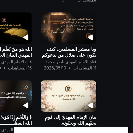
ويا معشر المسلمين، كيف
الله هو منْ يُعلّم ا
يكون على ضلالٍ من يدعوكم
المهدي البيان ال
إلى عبادة الله وحده
من ذات القرآن ..
قناة الامام المهدي ناصر محمد اليماني
والتّنافس على حُبِّ الله
11 المشاهدات
•
2026/05/10
15 المشاهدات
•
0
وقربه إن كنتم تعبدون الله
وحده؟
بيان الإمام المهديّ إلى قومٍ
يحبّهم الله ويحبّونه..
الله العظيــــــــــ
قناة الامام المهدي ناصر محمد اليماني