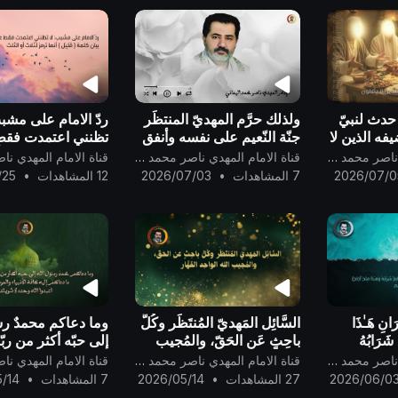
حدث لنبيّ
ولذلك حرَّم المهديّ المنتظَر
ردّ الامام على مشبب
يفه الذين لا
جنّة النّعيم على نفسه وأنفق
تظنني اعتمدت فقط
قف الكاميرا
درجته فيها لجدّه محمد
بيان كلمة { قَلِيْل } 
قناة الامام المهدي ناصر محمد اليماني
قناة الامام المهدي ناصر محمد اليماني
رسول الله..
لثلاث أو الثلث..
2026/07/0
7 المشاهدات
•
2026/07/03
12 المشاهدات
•
/25
َانِ هَـٰذَا
السَّائِل المَهديّ المُنتَظَر وكُلُّ
وما دعاكم محمدٌ ر
شَرَابُهُ
باحِثٍ عَن الحَقّ، والمُجيب
إلى حبّه أكثر من ربّ
جٌ} صدق الله
الله الواحِد القَهَّار ..
دعاكم إلى ما دعاكم
قناة الامام المهدي ناصر محمد اليماني
قناة الامام المهدي ناصر محمد اليماني
كافة الأنبياء والمر
2026/06/0
27 المشاهدات
•
2026/05/14
7 المشاهدات
•
/14
أن:اعبدوا الله وحده