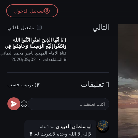
تسجيل الدخول
التالي
تشغيل تلقائي
{ يَا أيُّها الَّذِينَ آمَنُوا اتَّقُوا اللَّهَ
وَابْتَغُوا إِلَيْهِ الْوَسِيلَةَ وَجَاهِدُوا فِي
سَبِيلِهِ لَعَلَّكُمْ تُفْلِحُونَ }
قناة الامام المهدي ناصر محمد اليماني
9 المشاهدات
•
2026/08/02
1 تعليقات
ترتيب حسب
ابوسلطان العبيدي
منذ 1 عام
لاإله إلا الله وحده لاشريك له..❣️