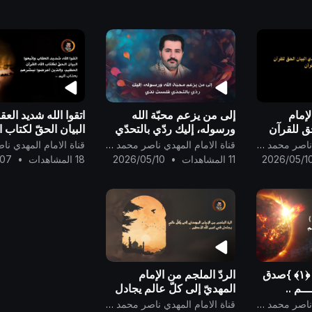
..
لإمام
إلى من يزعم محبّة الله
اتقوا الله شديد العقا
حق للقرآن
ورسوله، إليك ردّي بالتحدّي
البيان الحقّ لكتاب ا
فلستَ نِدّي ..
القرآن العظيم، وال
قناة الامام المهدي ناصر محمد اليماني
قناة الامام المهدي ناصر محمد اليماني
أعرضوا نبشّرهم بعذ
2026/05/1
11 المشاهدات
•
2026/05/10
18 المشاهدات
•
/07
..
{ وَالنَّجْمِ إِذَا هَوَىٰ ﴿١﴾ }صدق
الردّ الملجم من الإمام
ــم ..
المهديّ إلى كلّ عالمٍ يجادل
في اسم الله الأعظم ..
قناة الامام المهدي ناصر محمد اليماني
قناة الامام المهدي ناصر محمد اليماني