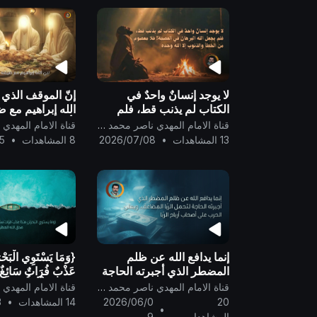
لا يوجد إنسانٌ واحدٌ في
إنّ الموقف الذي 
الكتاب لم يذنب قط، فلم
الله إبراهيم مع ض
يجعل الله البرهانَ في
يأكلون شبيهٌ بموا
قناة الامام المهدي ناصر محمد اليماني
العصمة! فلا معصوم من
الخفيّة..
13 المشاهدات
•
2026/07/08
8 المشاهدات
•
5
الخطأ والذنوب إلا الله وحده
..
إنما يدافع الله عن ظلم
{وَمَا يَسْتَوِي الْبَحْر
المضطر الذي أجبرته الحاجة
عَذْبٌ فُرَاتٌ سَائِغٌ 
لتحمل الرّبا المضاعف، ويعلن
وَهَـٰذَا مِلْحٌ أُجَا
قناة الامام المهدي ناصر محمد اليماني
الحرب على أصحاب أرباح
العظيم ..
20
2026/06/0
14 المشاهدات
•
3
•
الرّبا ..
المشاهدات
9