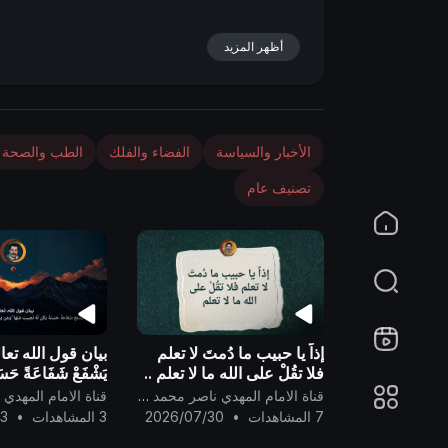
n
أظهر المزيد
الأخبار والسياسة
الفضاء والفلك
الطب والصحة
تصنيف عام
إذاً يا حبيب ما دُمتَ لا تعلم
بيان قول الله تعا
فلا تقُلْ على الله ما لا تعلم ..
يَشْفَعْ شَفَاعَةً حَسَنَ
نَصِيبٌ مِّنْهَا ۖ وَمَن 
قناة الامام المهدي ناصر محمد اليماني
شَفَاعَةً سَيِّئَةً يَكُن
7 المشاهدات
•
2026/07/30
3 المشاهدات
•
13