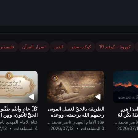
كورونا - كوفيد 19
كوكب سقر
الدين
اسرار القرآن
فلسطين
لى:{ مَن
الطريقة بالحقّ لغسل الموتى
كُلّ عامٍ وأنتُم طَيِّب
ةً يَكُن لَّهُ
رحمهم الله برحمته، ووعده
الحَقِّ ثابِتون، ومِن 
يَشْفَعْ
الحقّ وهو أرحم الراحمين ..
السَّالِمين الغَانِمين 
قناة الامام المهدي ناصر محمد اليماني
قناة الامام المهدي ناصر محمد اليماني
 لَّهُ كِفْلٌ م
بنعيم رضوان الله وحُ
2026/07/
3 المشاهدات
•
2026/07/13
4 المشاهدات
•
/13
وقُربه إلى يَوم يَقو