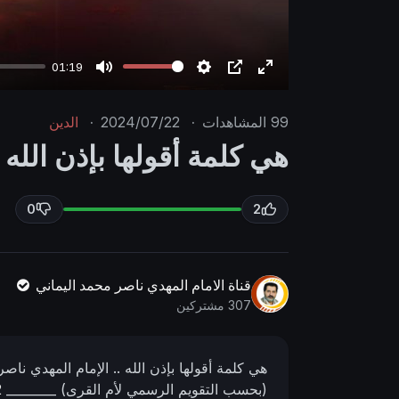
01:19
M
S
P
E
u
e
I
n
99
المشاهدات
·
2024/07/22
·
الدين
t
t
P
t
هي كلمة أقولها بإذن الله
e
t
e
i
r
n
f
0
2
g
u
s
l
l
قناة الامام المهدي ناصر محمد اليماني
s
307 مشتركين
c
r
هي كلمة أقولها بإذن الله ..
الإمام المهدي ناصر
e
(بحسب التقويم الرسمي لأم القرى)
________
2
e