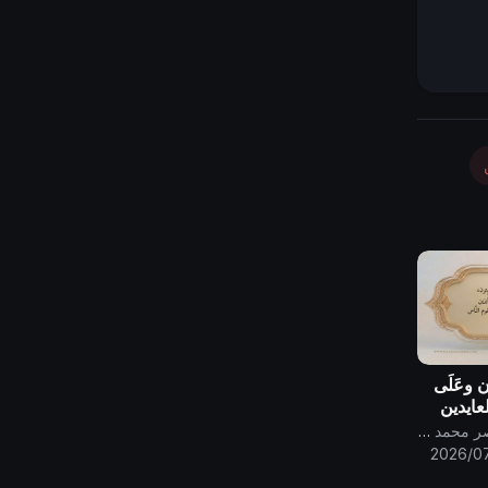
ون وعَلَى
العايدين
الفايزين
قناة الامام المهدي ناصر محمد اليماني
بّه
2026/07