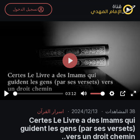
تسجيل الدخول
P
l
a
y
03:12
P
M
S
P
E
l
u
e
I
n
38
المشاهدات
·
2024/12/13
·
اسرار القرآن
a
t
t
P
t
Certes Le Livre a des Imams qui
y
e
t
e
guident les gens (par ses versets)
i
r
vers un droit chemin..