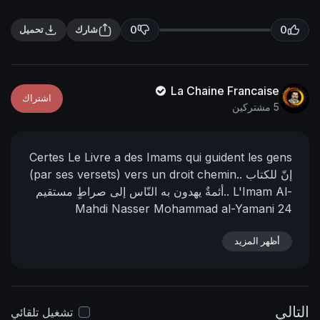
n
f
g
u
0
0
شارك
تحميل
s
l
l
s
La Chaine Francaise
اشتراك
c
5 مشتركين
r
e
Certes Le Livre a des Imams qui guident les gens
e
إنّ للكتاب
(par ses versets) vers un droit chemin..
n
L'Imam Al-
أئمةٌ يهدون به النّاس إلى صراطٍ مستقيم..
Mahdi Nasser Mohammad al-Yamani
24
Muharram 1434 de l'hégire
08 - décembre -
أظهر المزيد
https://nasser-
📌 رابط البيان في المنتدى:
2012
alyamani.org/sh....owthread.php?p=40862
التالي
تشغيل تلقائي