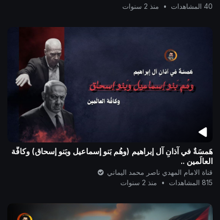
40 المشاهدات
•
منذ 2 سنوات
هَمسَةٌ في آذانِ آل إبراهيم (وهُم بَنو إسماعيل وبَنو إسحاق) وكافَّة
العالَمين ..
قناة الامام المهدي ناصر محمد اليماني
815 المشاهدات
•
منذ 2 سنوات