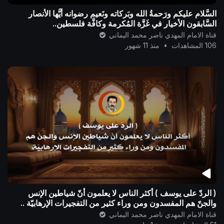
السَّلام عليكم ورَحمةُ الله وبَركاته ونَعيم رضوانه أيُّها الأنصار
السَّابقون الأخيار في غَزَّة المُكرمة وكافَّة فلسطين..
قناة الامام المهدي ناصر محمد اليماني
106 المشاهدات
•
منذ 11 شهور
( الردّ على يوسف ) أكثر الناس لا يعلمون أنّ شياطين الإنس
والجنّ هم المفسدون ومن وراء كثيرٍ من التفجيرات الإرهابيّة ..
قناة الامام المهدي ناصر محمد اليماني