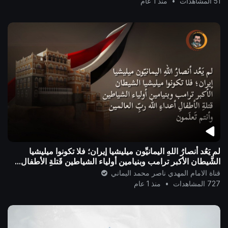
51 المشاهدات
•
منذ 1 عام
لم يَعُد أنصارُ اللهِ اليمانيِّون ميليشيا إيران؛ فلا تكونوا ميليشيا
الشَّيطان الأكبر ترامب وبنيامين أولياء الشياطين قَتلةِ الأطفالِ...
قناة الامام المهدي ناصر محمد اليماني
727 المشاهدات
•
منذ 1 عام