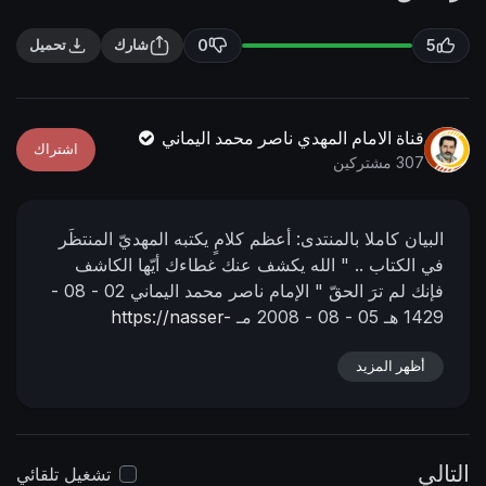
n
f
g
u
0
5
شارك
تحميل
s
l
l
s
قناة الامام المهدي ناصر محمد اليماني
اشتراك
c
307 مشتركين
r
e
البيان كاملا بالمنتدى:
أعظم كلامٍ يكتبه المهديّ المنتظَر
e
في الكتاب ..
" الله يكشف عنك غطاءك أيّها الكاشف
n
فإنك لم ترَ الحقّ "
الإمام ناصر محمد اليماني
02 - 08 -
1429 هـ
05 - 08 - 2008 مـ
https://nasser-
alyamani.org/showthread.php?p=4054
أظهر المزيد
التالي
تشغيل تلقائي