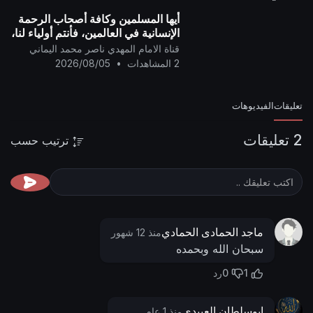
أيها المسلمين وكافة أصحاب الرحمة
الإنسانية في العالمين، فأنتم أولياء لنا،
وإن الشيطان (دونالد ترامب) عدو
قناة الامام المهدي ناصر محمد اليماني
للمسلمين..
2 المشاهدات
•
2026/08/05
تعليقات
الفيديوهات
2 تعليقات
ترتيب حسب
ماجد الحمادى الحمادي
منذ 12 شهور
سبحان الله وبحمده
0
1
رد
ابوسلطان العبيدي
منذ 1 عام