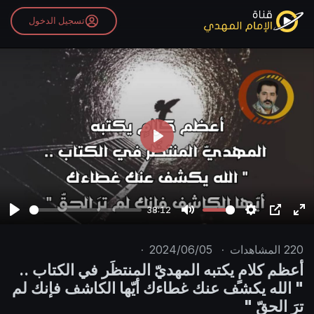
تسجيل الدخول
P
l
a
y
38:12
P
M
S
P
E
l
u
e
I
n
220
المشاهدات
·
2024/06/05
·
a
t
t
P
t
أعظم كلامٍ يكتبه المهديّ المنتظَر في الكتاب ..
y
e
t
e
" الله يكشف عنك غطاءك أيّها الكاشف فإنك لم
i
r
ترَ الحقّ "