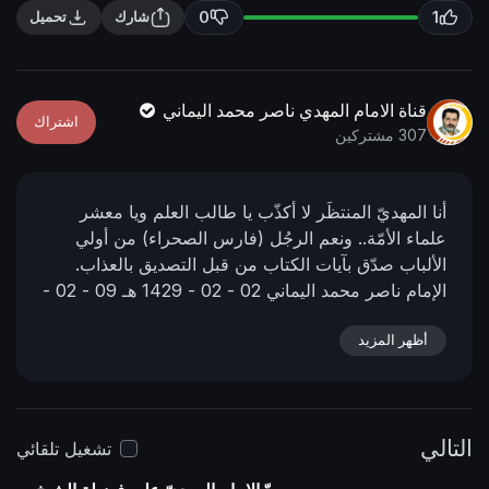
n
f
0
1
شارك
تحميل
g
u
s
l
l
قناة الامام المهدي ناصر محمد اليماني
اشتراك
s
307 مشتركين
c
r
أنا المهديّ المنتظَر لا أكذّب يا طالب العلم ويا معشر
e
علماء الأمّة..
ونعم الرجُل (فارس الصحراء) من أولي
e
الألباب صدّق بآيات الكتاب من قبل التصديق بالعذاب.
n
الإمام ناصر محمد اليماني
02 - 02 - 1429 هـ
09 - 02 -
2008 مـ
11:52 مساءً
📌 رابط البيان في المنتدى:
أظهر المزيد
https://mahdialumma.org/showthread.php?
p=3978
التالي
تشغيل تلقائي