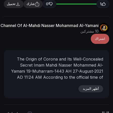
0
شارك
تحميل
The English Channel Of Al-Mahdi Nasser Mohammad Al
The Origin of Corona and Its Well
Secret
Imam Mahdi Nasser Moh
Yamani
19-Muharram-1443 AH
27-Au
AD
11:24 AM
According to the offic
[Mecca] mother of towns
📌
د
https://nasser-alyamani.org/sh....owt