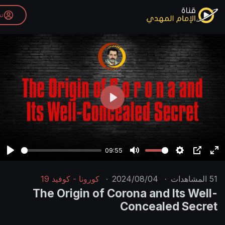
تسجيل الدخول
P
l
a
y
09:55
P
M
l
u
·
2024/08/04
·
كورونا - كوفيد 19
a
t
The Origin of Corona and
y
e
Conceal