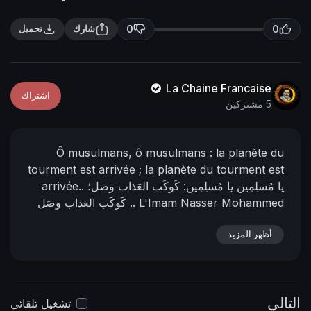
n
f
g
u
0
0
شارك
تحميل
s
l
l
s
La Chaine Francaise
اشتراك
c
5 مشتركين
r
e
Ô musulmans, ô musulmans : la planète du
e
tourment est arrivée ; la planète du tourment est
n
يا مُسلِمِين يا مُسلِمِين: كَوكَب العَذاب وصَل؛
arrivée..
L'Imam Nasser Mohammed
كَوكَب العَذاب وصَل ..
Al-Yamani
04 - Ramadan - 1429
04 - septembre
أظهر المزيد
(Selon le calendrier officiel de la
23:23
- 2008
https://nasser-
📌 رابط البيان من المنتدى:
Mecque)
alyamani.org/showthread.php?p=4419
التالي
تشغيل تلقائي