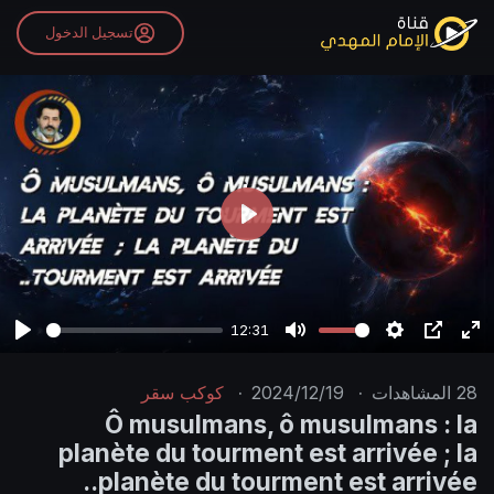
تسجيل الدخول
P
l
a
y
12:31
P
M
S
P
E
l
u
e
I
n
28
المشاهدات
·
2024/12/19
·
كوكب سقر
a
t
t
P
t
Ô musulmans, ô musulmans : la
y
e
t
e
planète du tourment est arrivée ; la
i
r
planète du tourment est arrivée..