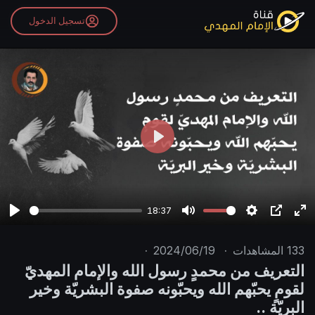
تسجيل الدخول
P
l
a
y
18:37
P
M
S
P
E
l
u
e
I
n
133
المشاهدات
·
2024/06/19
·
a
t
t
P
t
التعريف من محمدٍ رسول الله والإمام المهديّ
y
e
t
e
لقومٍ يحبّهم الله ويحبّونه صفوة البشريّة وخير
i
r
البريّة ..