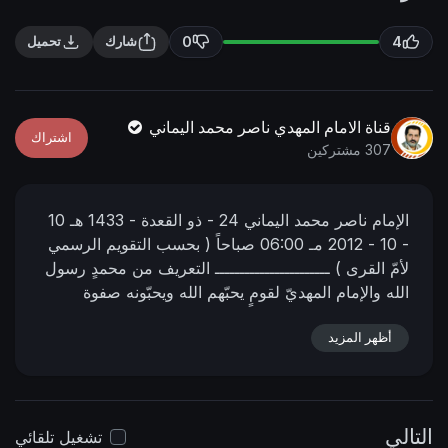
n
f
g
u
0
4
شارك
تحميل
s
l
l
s
قناة الامام المهدي ناصر محمد اليماني
اشتراك
c
307 مشتركين
r
e
الإمام ناصر محمد اليماني
24 - ذو القعدة - 1433 هـ
10
e
- 10 - 2012 مـ
06:00 صباحاً
( بحسب التقويم الرسمي
n
لأمّ القرى )
ـــــــــــــــــــــــ
التعريف من محمدٍ رسول
الله والإمام المهديّ لقومٍ يحبّهم الله ويحبّونه صفوة
البشريّة وخير البريّة ..
https://nasser-
أظهر المزيد
alyamani.org/showthread.php?t=9022
التالي
تشغيل تلقائي