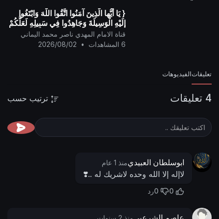
{ يَا أيُّها الَّذِينَ آمَنُوا اتَّقُوا اللَّهَ وَابْتَغُوا
إِلَيْهِ الْوَسِيلَةَ وَجَاهِدُوا فِي سَبِيلِهِ لَعَلَّكُمْ
تُفْلِحُونَ }
قناة الامام المهدي ناصر محمد اليماني
6 المشاهدات
•
2026/08/02
تعليقات
الفيديوهات
4 تعليقات
ترتيب حسب
ابوسلطان العبيدي
منذ 1 عام
لاإله إلا الله وحده لاشريك له ..❣️
0
0
رد
عاصم الشرعبي
منذ 2 سنوات