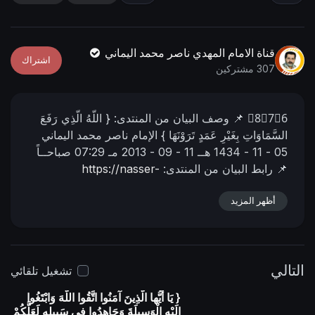
n
f
g
u
s
l
قناة الامام المهدي ناصر محمد اليماني
اشتراك
l
307 مشتركين
s
c
8⃣7⃣6⃣
📌 وصف البیان من المنتدى:
{ اللَّهُ الَّذِي رَفَعَ
r
السَّمَاوَاتِ بِغَيْرِ عَمَدٍ تَرَوْنَهَا }
الإمام ناصر محمد اليماني
e
05 - 11 - 1434 هــ
11 - 09 - 2013 مـ
07:29 صباحــاً
e
📌 رابط البيان من المنتدى:
https://nasser-
n
alyamani.org/sh....owthread.php?p=11559
أظهر المزيد
التالي
تشغيل تلقائي
{ يَا أيُّها الَّذِينَ آمَنُوا اتَّقُوا اللَّهَ وَابْتَغُوا
إِلَيْهِ الْوَسِيلَةَ وَجَاهِدُوا فِي سَبِيلِهِ لَعَلَّكُمْ