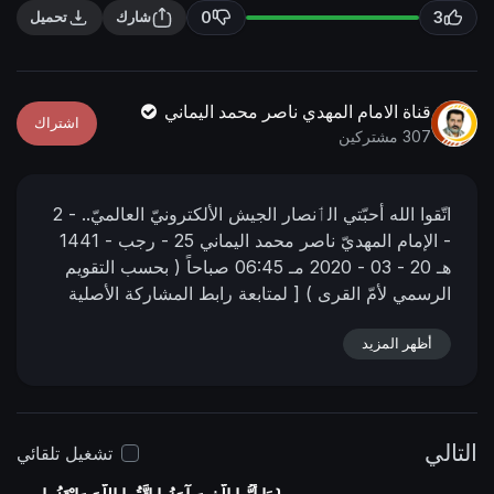
n
f
0
3
شارك
تحميل
g
u
s
l
l
قناة الامام المهدي ناصر محمد اليماني
اشتراك
s
307 مشتركين
c
r
اتّقوا الله أحبّتي الٲنصار الجيش الألكترونيّ العالميّ..
- 2
e
-
الإمام المهديّ ناصر محمد اليماني
25 - رجب - 1441
e
هـ
20 - 03 - 2020 مـ
06:45 صباحاً
( بحسب التقويم
n
الرسمي لأمّ القرى )
[ لمتابعة رابط المشاركة الأصلية
للبيان ]
أظهر المزيد
https://www.mahdialumma.net/sh....owthread.ph
________
p?p=32481
التالي
تشغيل تلقائي