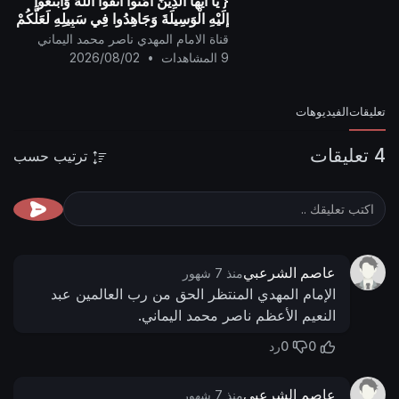
{ يَا أيُّها الَّذِينَ آمَنُوا اتَّقُوا اللَّهَ وَابْتَغُوا
إِلَيْهِ الْوَسِيلَةَ وَجَاهِدُوا فِي سَبِيلِهِ لَعَلَّكُمْ
تُفْلِحُونَ }
قناة الامام المهدي ناصر محمد اليماني
9 المشاهدات
•
2026/08/02
تعليقات
الفيديوهات
4 تعليقات
ترتيب حسب
عاصم الشرعبي
منذ 7 شهور
الإمام المهدي المنتظر الحق من رب العالمين عبد
النعيم الأعظم ناصر محمد اليماني.
0
0
رد
عاصم الشرعبي
منذ 7 شهور