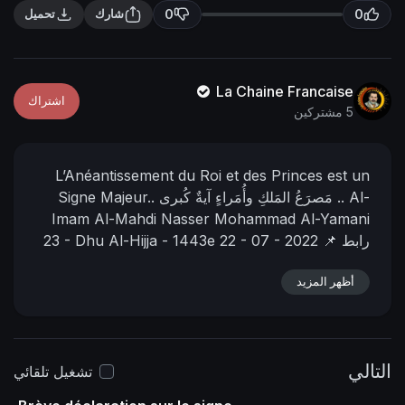
n
f
0
0
شارك
تحميل
g
u
s
l
l
La Chaine Francaise
اشتراك
s
5 مشتركين
c
r
L’Anéantissement du Roi et des Princes est un
e
Al-
مَصرَعُ المَلكِ وأُمَراءٍ آيةٌ كُبرى ..
Signe Majeur..
e
Imam Al-Mahdi Nasser Mohammad Al-Yamani
n
📌 رابط
22 - 07 - 2022
23 - Dhu Al-Hijja - 1443e
https://nasser-
البيان في المنتدى:
أظهر المزيد
alyamani.org/sh....owthread.php?p=39298
التالي
تشغيل تلقائي