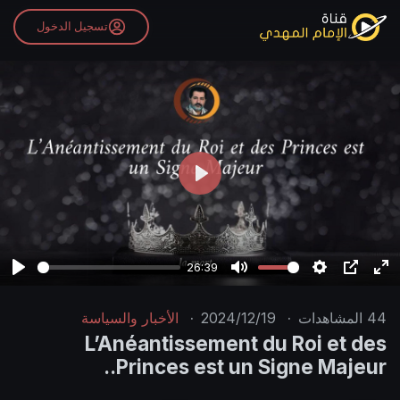
تسجيل الدخول
P
l
a
y
26:39
P
M
S
P
E
l
u
e
I
n
44
المشاهدات
·
2024/12/19
·
الأخبار والسياسة
a
t
t
P
t
L’Anéantissement du Roi et des
y
e
t
e
Princes est un Signe Majeur..
i
r