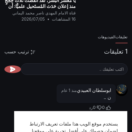
يا معشَر البشَر، لقد انقضت ثلاث حِجَجٍ
منذ إعلان حَدَث المُستَحيل علميًّا: أن
يتحوَّل صقيعُ (فريزر) تسعين درجةً
قناة الامام المهدي ناصر محمد اليماني
تحت الصفر - شتاء ليل الُقطب
16 المشاهدات
•
2026/07/05
تعليقات
الفيديوهات
1 تعليقات
ترتيب حسب
ابوسلطان العبيدي
منذ 1 عام
ن ..
0
0
رد
يستخدم موقع الويب هذا ملفات تعريف الارتباط
أظهر المزيد
لضمان حصولك على أفضل تجربة على موقعنا.