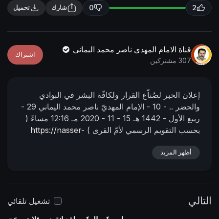
n
f
0
2
شارك
تحميل
g
u
s
l
l
قناة الامام المهدي ناصر محمد اليماني
اشتراك
s
307 مشتركين
c
r
إعلان الخبر لصُناّع القرار ولكافّة البشر في البوادي
e
والحضر ..
- 10 -
الإمام المهديّ ناصر محمد اليماني
29 -
e
ربيع الأول - 1442 هـ
15 - 11 - 2020 مـ
12:16 مساءً
(
n
بحسب التقويم الرسمي لأمّ القرى )
https://nasser-
alyamani.org/sh....owthread.php?p=33893
أظهر المزيد
التالي
تشغيل تلقائي