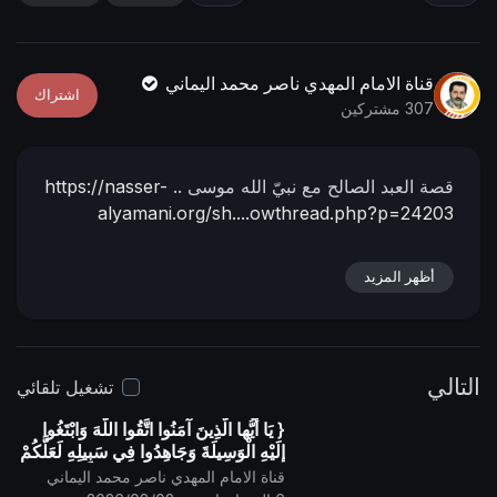
n
f
g
u
s
l
قناة الامام المهدي ناصر محمد اليماني
اشتراك
l
307 مشتركين
s
c
قصة العبد الصالح مع نبيّ الله موسى ..
https://nasser-
r
alyamani.org/sh....owthread.php?p=24203
e
e
n
أظهر المزيد
التالي
تشغيل تلقائي
{ يَا أيُّها الَّذِينَ آمَنُوا اتَّقُوا اللَّهَ وَابْتَغُوا
إِلَيْهِ الْوَسِيلَةَ وَجَاهِدُوا فِي سَبِيلِهِ لَعَلَّكُمْ
تُفْلِحُونَ }
قناة الامام المهدي ناصر محمد اليماني