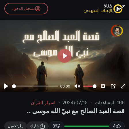
تسجيل الدخول
P
l
a
y
06:09
P
M
S
P
E
l
u
e
I
n
166
المشاهدات
·
2024/07/15
·
اسرار القرآن
a
t
t
P
t
قصة العبد الصالح مع نبيّ الله موسى ..
y
e
t
e
i
r
0
4
شارك
تحميل