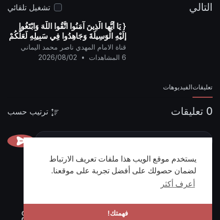
التالي
تشغيل تلقائي
{ يَا أيُّها الَّذِينَ آمَنُوا اتَّقُوا اللَّهَ وَابْتَغُوا
إِلَيْهِ الْوَسِيلَةَ وَجَاهِدُوا فِي سَبِيلِهِ لَعَلَّكُمْ
تُفْلِحُونَ }
قناة الامام المهدي ناصر محمد اليماني
6 المشاهدات
•
2026/08/02
تعليقات
الفيديوهات
0 تعليقات
ترتيب حسب
يستخدم موقع الويب هذا ملفات تعريف الارتباط
لضمان حصولك على أفضل تجربة على موقعنا.
أعرف أكثر
فهمتك!