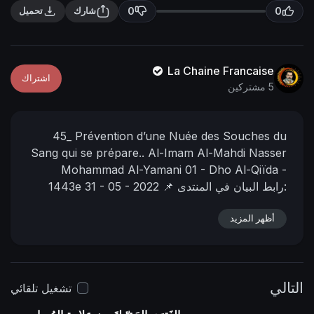
n
f
0
0
شارك
تحميل
g
u
s
l
l
La Chaine Francaise
اشتراك
s
5 مشتركين
c
r
45_
Prévention d’une Nuée des Souches du
e
Sang qui se prépare..
Al-Imam Al-Mahdi Nasser
e
Mohammad Al-Yamani
01 - Dho Al-Qiïda -
n
📌 رابط البيان في المنتدى:
31 - 05 - 2022
1443e
https://nasser-alyamani.org/sh....owthread.php?
p=38456
أظهر المزيد
التالي
تشغيل تلقائي