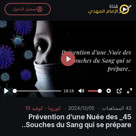
تسجيل الدخول
P
l
a
y
18:16
P
M
S
P
E
l
u
e
I
n
42
المشاهدات
·
2024/12/05
·
كورونا - كوفيد 19
a
t
t
P
t
45_ Prévention d’une Nuée des
y
e
t
e
Souches du Sang qui se prépare..
i
r