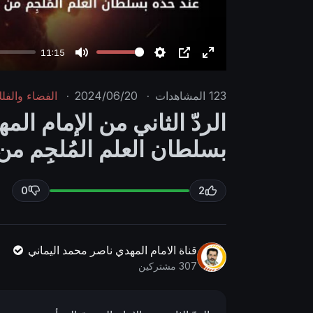
11:15
M
S
P
E
u
e
I
n
123
المشاهدات
·
2024/06/20
·
الفضاء والفل
t
t
P
t
الردّ الثاني من الإمام الم
e
t
e
بسلطان العلم المُلجِم من
i
r
n
f
g
u
0
2
s
l
l
s
قناة الامام المهدي ناصر محمد اليماني
c
307 مشتركين
r
e
e