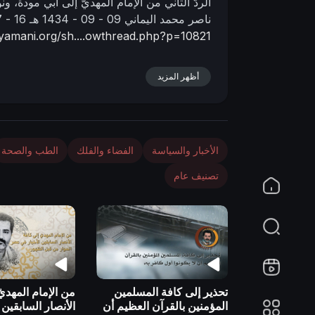
الردّ الثاني من الإمام المهديّ إلى أبي مودة، 
n
ناصر محمد اليماني
09 - 09 - 1434 هـ
16 - 07 - 2013 مـ
lyamani.org/sh....owthread.php?p=10821
أظهر المزيد
الأخبار والسياسة
الفضاء والفلك
الطب والصحة
تصنيف عام
تحذير إلى كافة المسلمين
من الإمام المهديّ
المؤمنين بالقرآن العظيم أن
الأنصار السابقين 