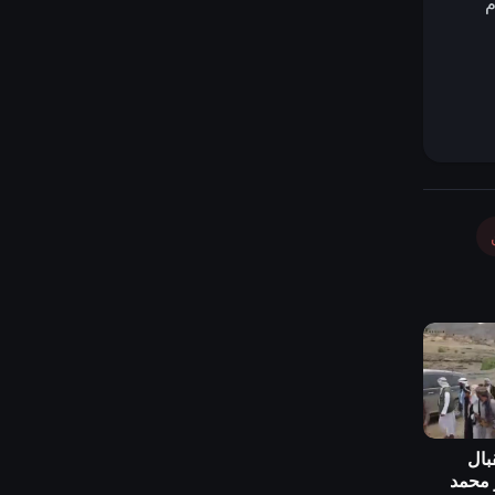
م
بال
 محمد