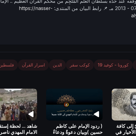
ونوقفه عند حدّه بسلطان العلم المُلجِم من محكم القرآن العظيم ..
الإما
📌 رابط البيان من المنتدى:
https://nasser-
a
كورونا - كوفيد 19
كوكب سقر
الدين
اسرار القرآن
فلسطين
 إلى كافة
( ردود الإمام على كاظم
شاهد ... لحظة إستق
الأخيار في
حسين )وبيان دعوةٌ ودعاءٌ
الامام المهدي ناصر