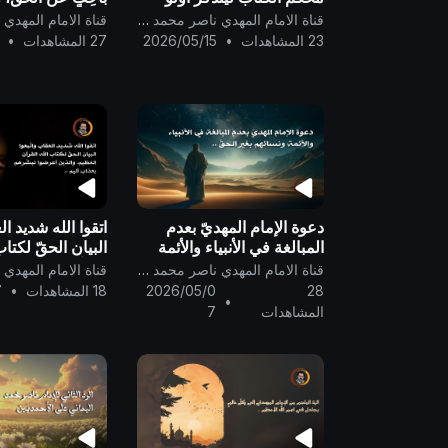
الألباب ..
الله الواحِد القَهَّار 
قناة الامام المهدي ناصر محمد اليماني
23 المشاهدات
•
2026/05/15
27 المشاهدات
•
دعوة الإمام المهديّ بعدم
اتقوا الله شديد ال
المبالغة في الأنبياء والأئمة
البيان الحقّ لكتاب
ونسائهم بغير الحقّ ..
القرآن العظيم، و
قناة الامام المهدي ناصر محمد اليماني
أعرضوا نبشّرهم ب
28
2026/05/0
18 المشاهدات
•
7
•
..
المشاهدات
7