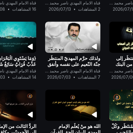
بل الظهور
من الإمام المهديّ إلى الأمَّة
اليماني !
قناة الامام المهدي ناصر محمد اليماني
قناة الامام المهدي ناصر محمد اليماني
جميعاً ..
2026/07/1
2 المشاهدات
•
2026/07/13
16 المشاهدات
•
/08
تظَر إلى
ولذلك حرَّم المهديّ المنتظَر
{وَمَا يَسْتَوِي الْبَحْرَانِ
ن البنك
جنّة النّعيم على نفسه وأنفق
عَذْبٌ فُرَاتٌ سَائِغٌ شَر
درجته فيها لجدّه محمد
وَهَـٰذَا مِلْحٌ أُجَاجٌ}
قناة الامام المهدي ناصر محمد اليماني
قناة الامام المهدي ناصر محمد اليماني
رسول الله..
العظيم ..
2026/07/0
7 المشاهدات
•
2026/07/03
14 المشاهدات
•
/03
ُنتَظَر وكُلُّ
الله هو منْ يُعلّم الإمام
الردُّ الثالث من الإم
 والمُجيب
المهدي البيان الحق للقرآن
إلى الأحمديّين وكاف