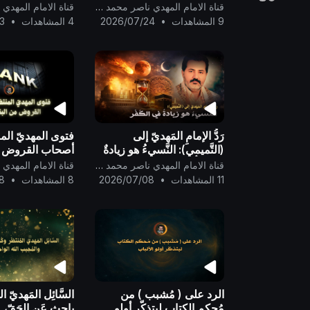
لا يكونوا أول كافرٍ به ..
عصر الحوار من ق
قناة الامام المهدي ناصر محمد اليماني
..
9 المشاهدات
•
2026/07/24
4 المشاهدات
•
3
رَدُّ الإمامِ المَهديّ إلى
فتوى المهديّ المن
(التَّميمي): النَّسيءُ هو زيادةٌ
أصحاب القروض م
في الكُفْر ..
الدوليّ ..
قناة الامام المهدي ناصر محمد اليماني
11 المشاهدات
•
2026/07/08
8 المشاهدات
•
8
الرد على ( مُشبب ) من
السَّائِل المَهديّ الم
مُحكم الكتاب ليتذكّر أولو
باحِثٍ عَن الحَقّ،