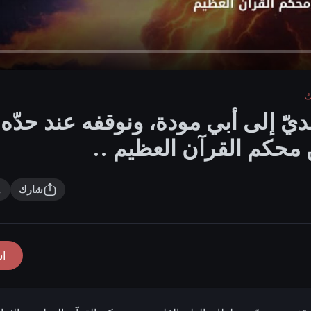
ك
هديّ إلى أبي مودة، ونوقفه عند حدّه
 محكم القرآن العظيم ..
شارك
ا