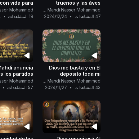
 con vida para
truenos y las áves
os aparte del
glorifican y alaban a
Canal Oficial Del Imam Al Mahdi Nasser Mohammed
acuático en el
Dios, el Unico, el
47 المشاهدات
•
2024/12/24
19 المشاهدات
•
4
que vives...
Subyugador.
Mahdi anuncia
Dios me basta y en Él
s los partidos
deposito toda mi
ejan del Libro
confianza.
Canal Oficial Del Imam Al Mahdi Nasser Mohammed
, la venida de
43 المشاهدات
•
2024/11/27
57 المشاهدات
•
un castigo
unidad de los
Dios resucitará Al