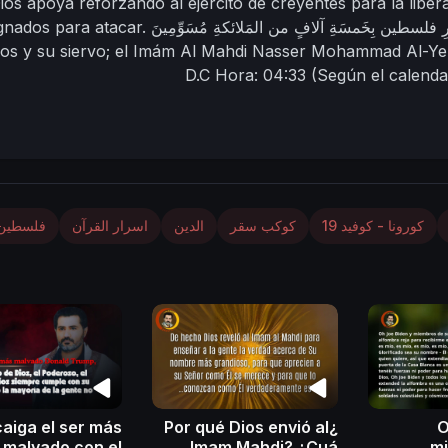
ios apoya reforzando al ejército de creyentes para la liber
gnados para atacar.
ios y su siervo;
el Imám Al Mahdi Nasser Mohammad Al-Y
D.C
Hora: 04:33
(Según el calenda
al
كورونا - كوفيد 19
كوكب سقر
الدين
اسرار القرآن
فلسطين
aiga el ser más
¿Por qué Dios envió al
O
malvado con el
Imam Mahdi? ¿Cuá
m