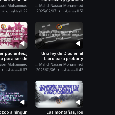
rno, no tenéis
acontecimientos
Canal Oficial Del Imam Al Mahdi Nasser Mohammed
as para hacer
(apocalípticos), y una
51 المشاهدات
•
2025/02/07
22 المشاهدات
•
7
a la guerra de
fatwa para los
Dios
preguntadores.
ser pacientes
Una ley de Dios en el
o para ser de
Libro para probar y
os siervos más
examinar el alcance de
Canal Oficial Del Imam Al Mahdi Nasser Mohammed
anos a Dios el
la fe que hay en
42 المشاهدات
•
2025/01/06
67 المشاهدات
•
sericordioso?
vuestros corazones
ción del Imam
con la verdad.
obre el indult
ozco a ningun
Las montañas, los