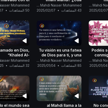
miso de Dios, el
gobie
Canal Oficial Del Imam Al Mahdi Nasser Mohammed
Canal Oficial Del Imam Al Mahdi Nasser Mohammed
Poderoso, el
fuerz
2025/02/0
43 المشاهدات
•
2025/02/07
50 المشاهدات
•
07
Otorgador,
frente 
 amado en Dios,
Tu visión es una fatwa
¿Podéis 
“Khaled Al-
de Dios para ti, y una
conmig
Masry”:Tipos de
confirmación de Dios
l
Canal Oficial Del Imam Al Mahdi Nasser Mohammed
Canal Oficial Del Imam Al Mahdi Nasser Mohammed
ones verdaderas
para ....
cerc
2025/01/04
85 المشاهدات
•
2025/01/04
32 المشاهدات
•
/25
dentes de Dios...
Todo Mi
Declara
Mahdi s
o el mundo sea
al Mahdi llama a la
No con