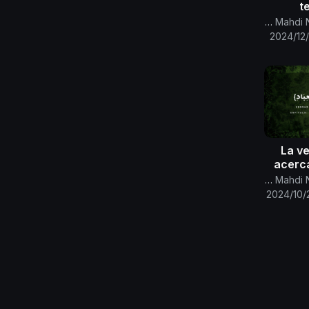
t
prome
Canal Oficial Del Imam Al Mahdi Nasser Mohammed
cer
2024/12
{La v
acerca
de Dio
Canal Oficial Del Imam Al Mahdi Nasser Mohammed
َادِ}
2024/10/