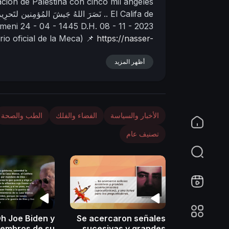
ación de Palestina con cinco mil ángeles
n
El Califa de
نَصَرَ اللهُ جَيشَ المُؤمِنين لتَحرِيرِ فلسطين بِخَمسَةِ آلافٍ من المَلائكةِ مُسَوِّمِينَ ..
emeni
24 - 04 - 1445 D.H.
08 - 11 - 2023
rio oficial de la Meca)
📌
https://nasser-
yamani.org/sh....owthread.php?t=48764
أظهر المزيد
الأخبار والسياسة
الفضاء والفلك
الطب والصحة
تصنيف عام
h Joe Biden y
Se acercaron señales
iembros de su
sucesivas y grandes