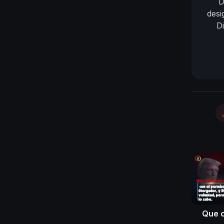
D
desi
D
Que c