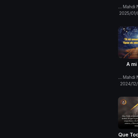
per
Canal Oficial Del Imam Al Mahdi Nasser Mohammed
2025/01/
A mi
Canal Oficial Del Imam Al Mahdi Nasser Mohammed
visi
2024/12
proce
Que Tod