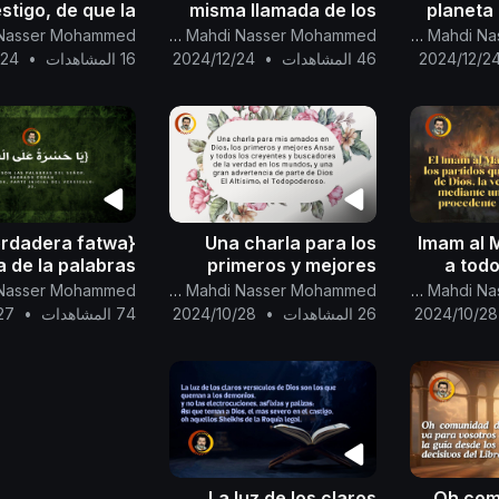
estigo, de que la
misma llamada de los
planeta
sa de Dios esta
profetas y mensajeros,
los human
Canal Oficial Del Imam Al Mahdi Nasser Mohammed
Canal Oficial Del Imam Al Mahdi Nasser Mohammed
ca de cumplirse
que es adorar
planeta 
2024/12/2
46 المشاهدات
•
2024/12/24
16 المشاهدات
•
/24
para
unicamente a Dios...
erdadera fatwa
Una charla para los
Imam al 
 de la palabras
primeros y mejores
a todo
s Todopoderoso
Ansar y todos los
que se al
Canal Oficial Del Imam Al Mahdi Nasser Mohammed
Canal Oficial Del Imam Al Mahdi Nasser Mohammed
de Dios
creyentes y
: {يَا حَسْرَةً عَلَى الْعِب
2024/10/28
26 المشاهدات
•
2024/10/28
74 المشاهدات
•
27
buscadores de la
verdad
La luz de los claros
Oh com