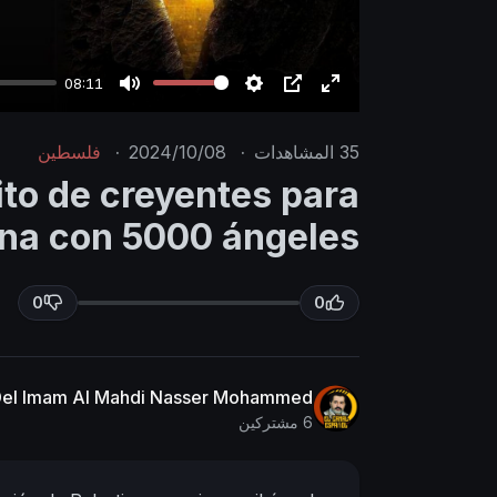
08:11
M
S
P
E
u
e
I
n
35
المشاهدات
·
2024/10/08
·
فلسطين
t
t
P
t
ito de creyentes para
e
t
e
tina con 5000 ángeles
i
r
n
f
g
u
0
0
s
l
l
s
 Del Imam Al Mahdi Nasser Mohammed
c
6 مشتركين
r
e
e